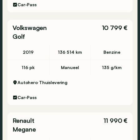
Car-Pass
Volkswagen
10 799 €
Golf
2019
136 514 km
Benzine
116 pk
Manueel
135 g/km
Autohero
Thuislevering
Car-Pass
Renault
11 990 €
Megane