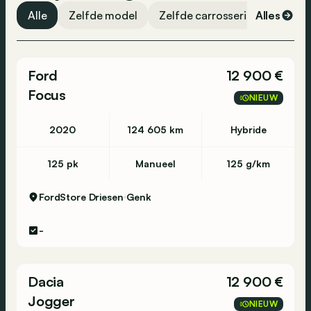
Alle
Zelfde model
Zelfde carrosserievorm
Alles
Ze
Ford
12 900 €
Focus
NIEUW
2020
124 605 km
Hybride
125 pk
Manueel
125 g/km
FordStore Driesen
Genk
-
Dacia
12 900 €
Jogger
NIEUW