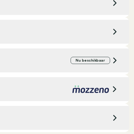
W
Kleur binnenbekleding
Zwart
k
CO₂ uitstoot
0 g/km
Lichtmetalen velgen
achterbank
Multifunctioneel stuurwiel
t
Emissieklasse
6
ing
Verwarmd stuurwiel
Nu beschikbaar
s
Lendensteun
g
men achter
Automatische klimaatregeling 2 zones
CIAC Ford Deinze - Van den Poel
Deinze, België
oard
Verkeersbordendetectiesysteem
Contact
High-beam assistant