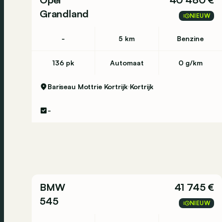
Grandland
NIEUW
-
5 km
Benzine
136 pk
Automaat
0 g/km
Bariseau Mottrie Kortrijk
Kortrijk
-
BMW
41 745 €
545
NIEUW