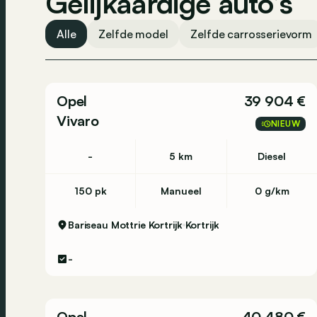
Gelijkaardige auto’s
Alle
Zelfde model
Zelfde carrosserievorm
Opel
39 904 €
Vivaro
NIEUW
-
5 km
Diesel
150 pk
Manueel
0 g/km
Bariseau Mottrie Kortrijk
Kortrijk
-
Opel
40 480 €