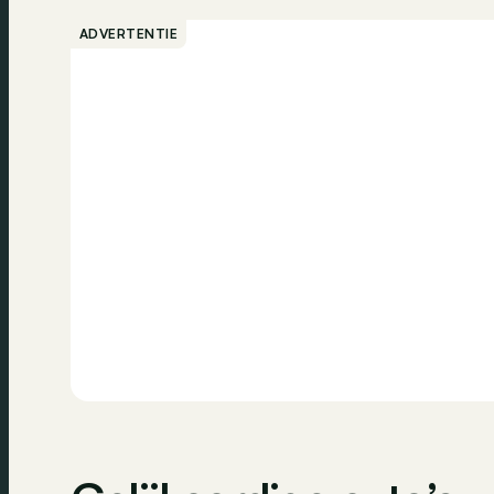
Cruise control
Regensensor
ADVERTENTIE
Achteruitrijcamera
Noodremsyst
Dodehoekassistent
Dagrijlichten
Navigatiesysteem
Bluetooth
Zijdelingse airbag
Vermoeidheids
Noodoproep
Centrale verg
Alarm
Airbag passagi