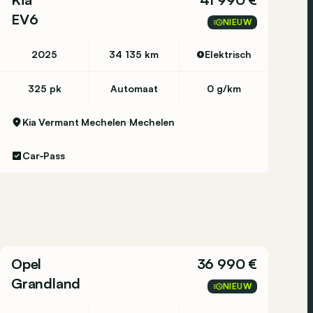
EV6
NIEUW
2025
34 135 km
Elektrisch
325 pk
Automaat
0 g/km
Kia Vermant Mechelen
Mechelen
Car-Pass
Opel
36 990 €
Grandland
NIEUW