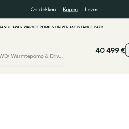
Ontdekken
Kopen
Lezen
RANGE AWD/ WARMTEPOMP & DRIVER ASSISTANCE PACK
40 499 €
Premium 79kWh Extended Range AWD/ Warmtepomp & Driver assistance pack