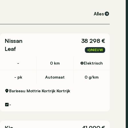
Alles
Nissan
38 298 €
Leaf
NIEUW
-
0 km
Elektrisch
- pk
Automaat
0 g/km
Bariseau Mottrie Kortrijk
Kortrijk
-
Kia
41 990 €