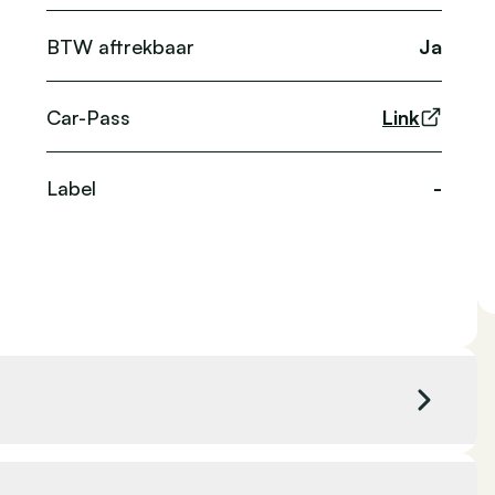
BTW aftrekbaar
Ja
Car-Pass
Link
Label
-
c
Kleur exterieur
Blauw