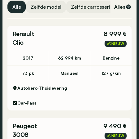
Alle
Zelfde model
Zelfde carrosserievorm
Alles
Ze
Renault
8 999 €
Clio
NIEUW
2017
62 994 km
Benzine
73 pk
Manueel
127 g/km
Autohero
Thuislevering
Car-Pass
Peugeot
9 490 €
3008
NIEUW