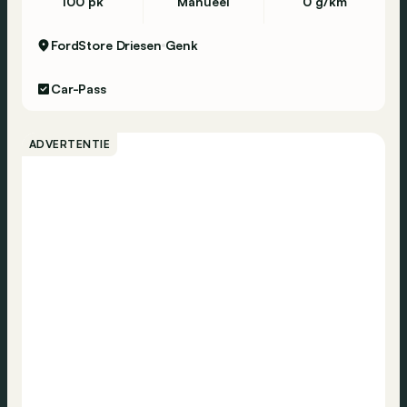
100 pk
Manueel
0 g/km
FordStore Driesen
Genk
Car-Pass
ADVERTENTIE