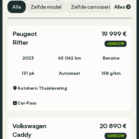
Alle
Zelfde model
Zelfde carrosserievorm
Alles
Ze
Peugeot
19 999 €
Rifter
NIEUW
2023
65 062 km
Benzine
131 pk
Automaat
158 g/km
Autohero
Thuislevering
Car-Pass
Volkswagen
20 890 €
Caddy
NIEUW