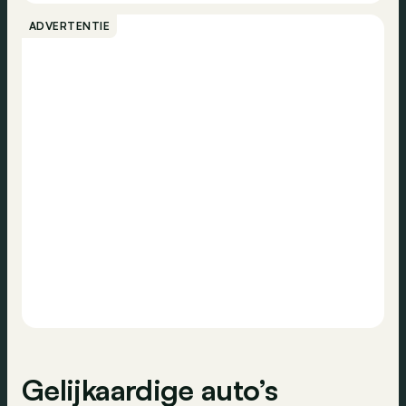
Peerlings UW MOBILITEIT, ONZE PASSIE!
Bellen
Radio
ADVERTENTIE
Emissieklasse
-
Verkeersinformatie
Contact
Traction control
ABS
ESP
Centrale vergrendeling
Airbag bestuurder
Airbag passagier
Gelijkaardige auto’s