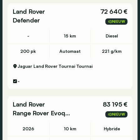
Luchtvering
Land Rover
72 640 €
Stembediening
Defender
NIEUW
Navigatiesysteem
DAB-radio
-
15 km
Diesel
Bluetooth
200 pk
Automaat
221 g/km
Toegang zonder sleutel
Centrale vergrendeling
Jaguar Land Rover Tournai
Tournai
-
Land Rover
83 195 €
Range Rover Evoque
NIEUW
2026
10 km
Hybride