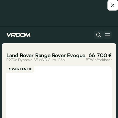
Alle auto’s
1/25
Land Rover Range Rover Evoque
66 700 €
P270e Dynamic SE AWD Auto. 26M
BTW aftrekbaar
ADVERTENTIE