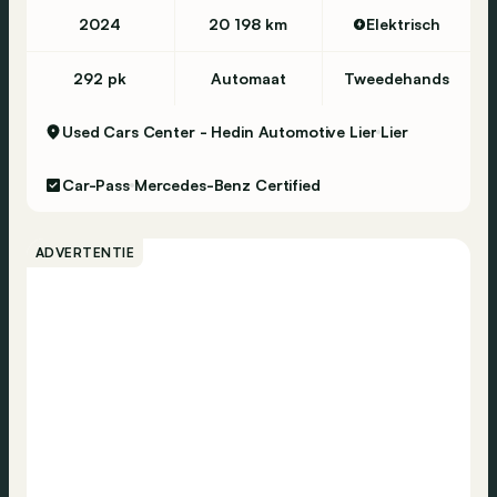
Intérieur
2024
20 198 km
Elektrisch
Nombre de places assises: 5
292 pk
Automaat
Tweedehands
Environnement
Émission de CO2 (WLTP): 34 g/km
Used Cars Center - Hedin Automotive Lier
Lier
Classe d'émission: Euro 6e
Car-Pass
Mercedes-Benz Certified
Autres informations
Empattement: Standard Wheelbase
ADVERTENTIE