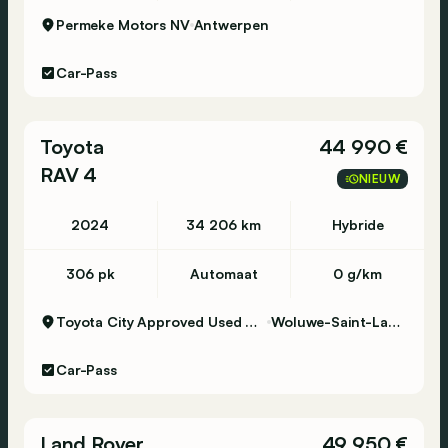
Permeke Motors NV
Antwerpen
Car-Pass
Toyota
44 990 €
RAV 4
NIEUW
2024
34 206 km
Hybride
306 pk
Automaat
0 g/km
Toyota City Approved Used Woluwe
Woluwe-Saint-Lambert
Car-Pass
Land Rover
49 950 €