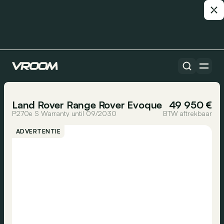
Alle auto’s
1/11
Land Rover Range Rover Evoque
49 950 €
P270e S Warranty until 09/2030
BTW aftrekbaar
ADVERTENTIE