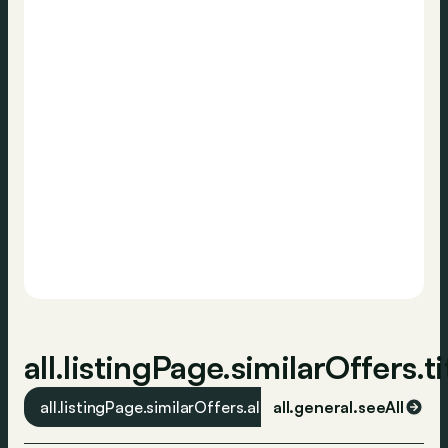
all.article.section.conf.co2Emissions
all.article.section.conf.euroType
all.listingPage.similarOffers.ti
all.listingPage.similarOffers.all
all.general.seeAll
all.listingPage.simi