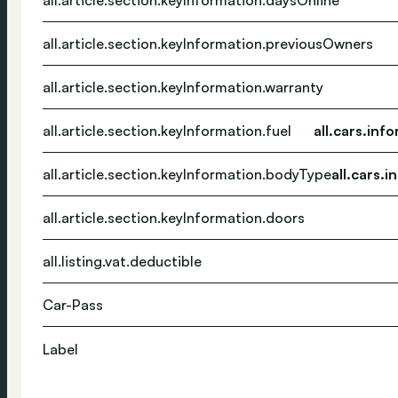
all.article.section.keyInformation.daysOnline
all.article.section.keyInformation.previousOwners
all.article.section.keyInformation.warranty
all.article.section.keyInformation.fuel
all.cars.inf
all.article.section.keyInformation.bodyType
all.cars.
all.article.section.keyInformation.doors
all.listing.vat.deductible
Car-Pass
Label