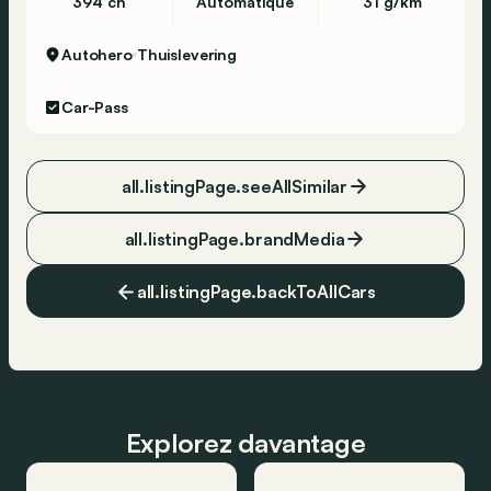
394 ch
Automatique
31 g/km
Autohero
Thuislevering
Car-Pass
all.listingPage.seeAllSimilar
all.listingPage.brandMedia
all.listingPage.backToAllCars
Explorez davantage