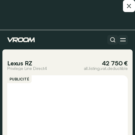
all.footer.marketplace.allCars
1/28
Lexus RZ
42 750 €
Privilege Line Direct4
all.listing.vat.deductible
PUBLICITÉ