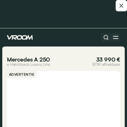
Alle auto’s
1/9
Mercedes A 250
33 990 €
e Hatchback Luxury Line
BTW aftrekbaar
ADVERTENTIE