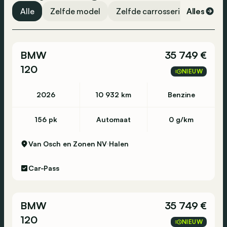
Interieur: Lederlook ARTICO/stof Bertrix zwart
Airbag bestuurder
Alle
Zelfde model
Zelfde carrosserievorm
Alles
Ze
(311), Stof
Airbag passagier
Zijdelingse airbag
Milieu
BMW
35 749 €
CO₂-uitstoot (WLTP): 136 g/km
Airbag achteraan
Energielabel: A
120
Centrale vergrendeling
NIEUW
Emissieklasse: Euro 6e
Noodoproep
2026
10 932 km
Benzine
Verbruik
Gemiddeld elektriciteitsverbruik (WLTP): 17,9
156 pk
Automaat
0 g/km
kWh/100km
Van Osch en Zonen NV
Halen
Garantie
Garantie: Hedin Certified Garantie 12 mnd
Car-Pass
Afleverpakketten
Inbegrepen afleverpakket: Hedin Certified
BMW
35 749 €
Budget BE:
120
NIEUW
Technische keuring voor verkoop + trekhaak