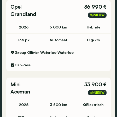
Opel
36 990 €
Intérieur
Grandland
Intérieur: noir
NIEUW
2026
5 000 km
Hybride
Environnement
Émission de CO2 (WLTP): 136 g/km
136 pk
Automaat
0 g/km
Label énergétique: A
Classe d'émission: Euro 6e
Group Ollivier Waterloo
Waterloo
Consommation
Car-Pass
Consommation d'électricité moyenne (WLTP):
17,9 kWh/100km
Mini
33 900 €
Garantie
Aceman
Garantie: Hedin Certified Garantie 12 mnd
NIEUW
Paquets de livraison
2026
3 500 km
Elektrisch
Emballage de livraison inclus: Hedin Certified
Budget BE: