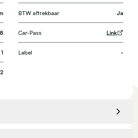
km
BTW aftrekbaar
Ja
28
Car-Pass
Link
1
Label
-
12
c
Kleur exterieur
Wit