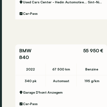
Used Cars Center - Hedin Automotive Sint-Niklaas
Sint-Niklaas
Empattement: 286 cm
Car-Pass
Intérieur
Couleur intérieure: autre
Nombre de places assises: 4
Environnement et consommation
Consommation moyenne de carburant (WLTP): 6
BMW
55 950 €
Émission de CO2 (WLTP): 149 g/km
840
Label énergétique: E
Condition
2022
67 500 km
Benzine
État technique: bon
État optique: bon
340 pk
Automaat
195 g/km
Conditions d'intérieur: bon
Garage D'hont
Anzegem
Garantie
Garantie: Hedin Certified Garantie 12 mnd
Car-Pass