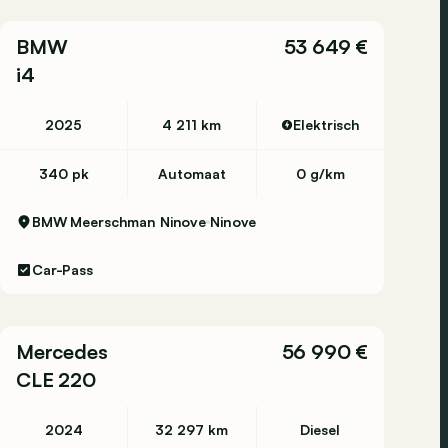
BMW
53 649 €
i4
2025
4 211 km
Elektrisch
340 pk
Automaat
0 g/km
BMW Meerschman Ninove
Ninove
Car-Pass
Mercedes
56 990 €
CLE 220
2024
32 297 km
Diesel