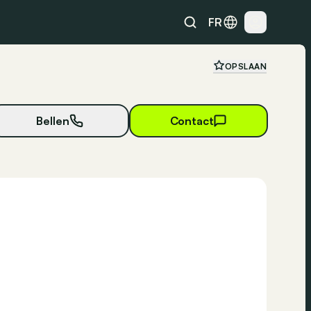
FR
OPSLAAN
Bellen
Contact
48 foto's