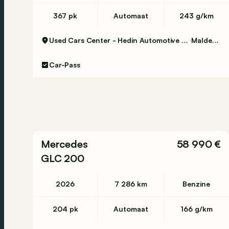
Storingsmelding: Nee
367 pk
Automaat
243 g/km
Used Cars Center - Hedin Automotive Maldegem
Maldegem
🇫🇷 Informations en Français:
Car-Pass
Informations générales
Année du modèle: 2023
Code du modèle: C236
Numéro d'immatriculation: VEH-32
Informations techniques
Mercedes
58 990 €
Couple: 320 Nm
GLC 200
Nombre de cylindres: 4
Transmission: 9 vitesses, Automatique
2026
7 286 km
Benzine
Réservoir de carburant: 66 litres
Accélération (0-100): 7,4 s
204 pk
Automaat
166 g/km
Vitesse de pointe: 240 km/h
Poids à vide: 1.690 kg