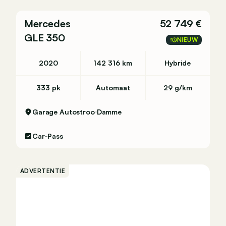
Mercedes
52 749 €
GLE 350
NIEUW
et BE:
2020
142 316 km
Hybride
333 pk
Automaat
29 g/km
Garage Autostroo
Damme
ie 12 mnd (12 maanden garantie)
Car-Pass
ADVERTENTIE
d B.V. Ravenswade 4 3439 LD Nieuwegein, NL
ac.mercedes-benz.com