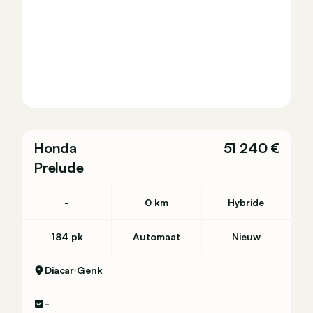
,6 l/100km
Honda
51 240 €
Prelude
-
0 km
Hybride
184 pk
Automaat
Nieuw
Diacar
Genk
-