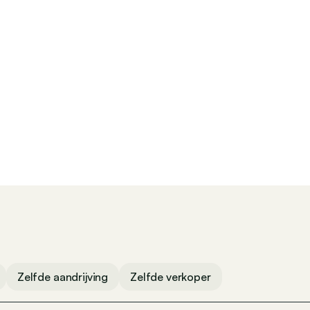
Achteruitrijcamera
stent
Snelheidsbeperkingsmogelijkheid
e control
Parkeersensoren voor
ol
Adaptieve koplampen
Parkeersensoren achter
Airbag bestuurder
bag
Airbag achteraan
 (1 op 15,2)
Zelfde aandrijving
Zelfde verkoper