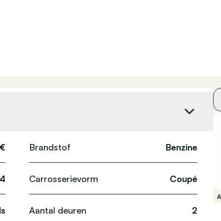
 €
Brandstof
Benzine
4
Carrosserievorm
Coupé
ds
Aantal deuren
2