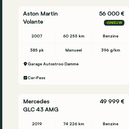
Garantie
Garantie: Hedin Certified Garantie 12 mnd
Aston Martin
56 000 €
Volante
Afleverpakketten
NIEUW
Inbegrepen afleverpakket: Hedin Certified Budg
Technische keuring voor verkoop + trekhaak
2007
60 255 km
Benzine
(indien van toepassing) ​
Hedin Certified 99-puntencheck ​
385 pk
Manueel
396 g/km
Car-Pass ​
Reinigen binnen- en buitenkant - standaard
Garage Autostroo
Damme
Pechhulp in Europa (gedurende 1 jaar)
Dit afleverpakket bevat: Hedin Certified Garant
Car-Pass
Productveiligheid
EU verantwoordelijke: Mercedes-Benz Nederlan
Mercedes
49 999 €
0302091000 www.mercedes-benz.nl
cs.nld@c
GLC 43 AMG
Overige informatie
2019
74 226 km
Benzine
Airconditioning: werkt