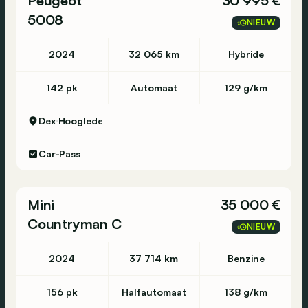
Peugeot
30 995 €
5008
NIEUW
2024
32 065 km
Hybride
142 pk
Automaat
129 g/km
Dex
Hooglede
Car-Pass
Mini
35 000 €
Countryman C
NIEUW
2024
37 714 km
Benzine
156 pk
Halfautomaat
138 g/km