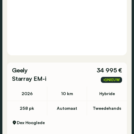
Mercedes-Benz
GLA-Klasse
GLA 180 Mild-Hybrid
sur Autohero.com pour plus d'informations
concernant l'historique d'entretien et les
éventuelles imperfections.
https://www.autohero.com/fr_be/mercedes-
Geely
34 995 €
benz-gla-klasse/id/f1c7764d-c6ef-4ea3-
Starray EM-i
NIEUW
b474-ac26d787f4a5/?
MID=BE_CLA_2_22_0_0_0_0&utm_source=CLA&utm_m
2026
10 km
Hybride
Avez-vous encore des questions?
258 pk
Automaat
Tweedehands
N’hésitez pas à prendre contact sur notre site
Autohero ou contactez nous au numéro +32
Dex
Hooglede
(0)3 393 06 50. Notre équipe de vente
passionnée est à votre disposition.