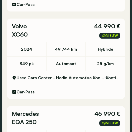
Car-Pass
Intérieur
Intérieur: noir
Volvo
44 990 €
Environnement et consommation
XC60
Consommation moyenne de carburant (WLTP):
NIEUW
8,1 l/100km
Émission de CO2 (WLTP): 195 g/km
2024
49 744 km
Hybride
Label énergétique: D
349 pk
Automaat
25 g/km
Condition
État technique: bon
Used Cars Center - Hedin Automotive Kontich
Kontich
État optique: bon
Conditions d'intérieur: bon
Car-Pass
Nombre de clés: 2
Garantie
Mercedes
46 990 €
Garantie: Hedin Certified Garantie 12mnd
EQA 250
NIEUW