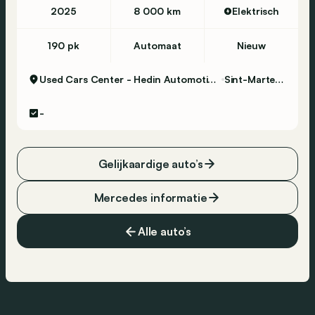
Emballages de livraison disponibles:
2025
8 000 km
Elektrisch
- Hedin Certified Budget BE (inclus):
Contrôle technique avant la vente + attache de
190 pk
Automaat
Nieuw
remorquage
(le cas échéant)
Used Cars Center - Hedin Automotive Sint-Martens-Latem
Sint-Martens-Latem
Hedin Certified contrôle en 99 points
Car-Pass
-
Nettoyage intérieur et extérieur - standard
Assistance dépannage en Europe (pendant 1
an)
Gelijkaardige auto’s
Cet emballage de livraison contient: Hedin
Certified Garantie 12mnd (12 mois de garantie)
Mercedes informatie
- Mercedes-Benz Certified Livraison BE (aucun
coût supplémentaire):
Alle auto’s
Contrôle technique avant la vente + attache de
remorquage
(le cas échéant)
Hedin Certified contrôle en 126 points
Car-Pass