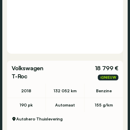
Consultez cette
MINI
Countryman
Cooper D
Untamed Edition
sur Autohero.com pour plus d'informations
concernant l'historique d'entretien et les
Volkswagen
18 799 €
éventuelles imperfections.
T-Roc
NIEUW
https://www.autohero.com/fr_be/mini-
countryman/id/4c90f763-75a9-47df-a9ca-
2018
132 052 km
Benzine
0e8b8cd2e5b1/?
MID=BE_CLA_2_22_0_0_0_0&utm_source=CLA&utm_m
190 pk
Automaat
155 g/km
Avez-vous encore des questions?
Autohero
Thuislevering
N’hésitez pas à prendre contact sur notre site
Autohero ou contactez nous au numéro +32