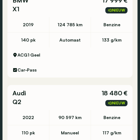
BMW
17 999 €
X1
NIEUW
2019
124 785 km
Benzine
140 pk
Automaat
133 g/km
ACG1
Geel
Car-Pass
Audi
18 480 €
Q2
NIEUW
2022
90 597 km
Benzine
110 pk
Manueel
117 g/km