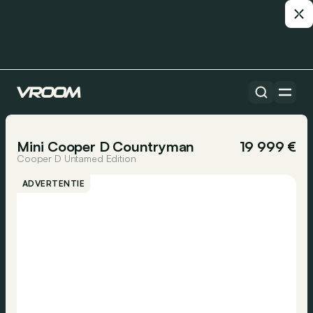
Alle auto’s
1/15
Mini Cooper D Countryman
19 999 €
Cooper D Untamed Edition
ADVERTENTIE