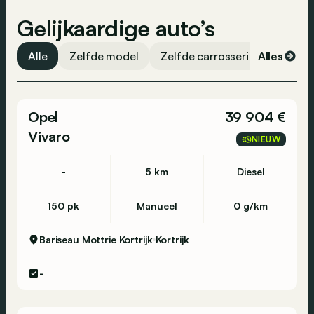
Gelijkaardige auto’s
Alle
Zelfde model
Zelfde carrosserievorm
Alles
Ze
Opel
39 904 €
Vivaro
NIEUW
-
5 km
Diesel
150 pk
Manueel
0 g/km
Bariseau Mottrie Kortrijk
Kortrijk
-