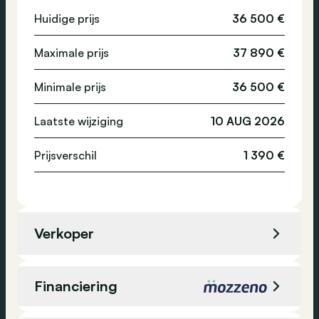
Assistentie, technologie en veiligheid
Huidige prijs
36 500 €
Emissieklasse
-
Verkeersbordendetectiesysteem
Maximale prijs
37 890 €
Parkeerhulp
High-beam assistant
Minimale prijs
36 500 €
DAB-radio
Laatste wijziging
10 AUG 2026
Toegang zonder sleutel
Noodoproep
Prijsverschil
1 390 €
Banden spanningscontrole
Alarm
Airbag passagier
Verkoper
Verkoper
BMW Meerschman Ninove
Financiering
Locatie
Ninove, België