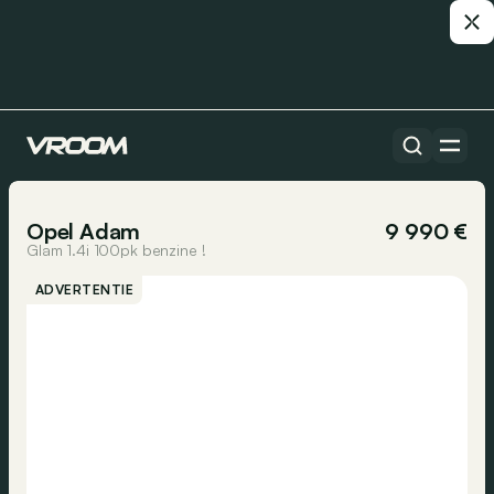
Alle auto’s
1/15
Opel Adam
9 990 €
Glam 1.4i 100pk benzine !
ADVERTENTIE