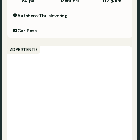
84 pk
Manueel
112 g/km
Autohero
Thuislevering
Car-Pass
ADVERTENTIE