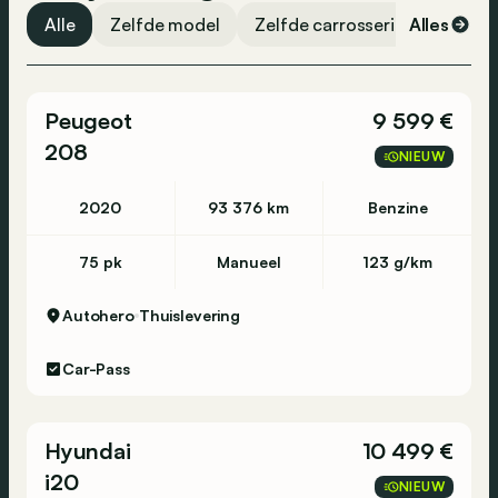
Regensensor
Alle
Zelfde model
Zelfde carrosserievorm
Alles
Ze
Snelheidsbeperkingsmogelijkheid
DAB-radio
Peugeot
9 599 €
Verkeersinformatie
208
Telefoon
NIEUW
Pollenfilter
2020
93 376 km
Benzine
Buitentemperatuurmeter
Bluetooth
75 pk
Manueel
123 g/km
USB
Autohero
Thuislevering
Dagrijlichten
Geïntegreerde muziekstreaming
Car-Pass
Radio
Airbag bestuurder
Hyundai
10 499 €
Airbag passagier
i20
NIEUW