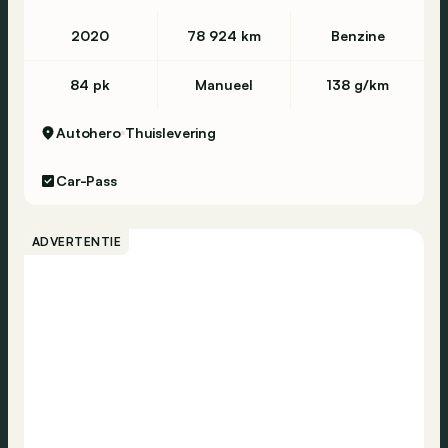
Zijdelingse airbag
2020
78 924 km
Benzine
ABS
ESP
84 pk
Manueel
138 g/km
Traction control
Autohero
Thuislevering
Antislipregeling
Centrale vergrendeling
Car-Pass
Bandenspanning monitor
Banden spanningscontrole
ADVERTENTIE