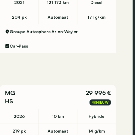
2021
121 173 km
Diesel
204 pk
Automaat
171 g/km
Groupe Autosphere Arlon
Weyler
Car-Pass
MG
29 995 €
HS
NIEUW
2026
10 km
Hybride
219 pk
Automaat
14 g/km