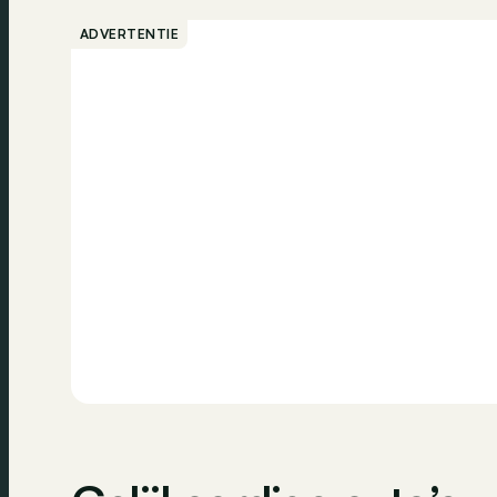
Rijbaanassistent
Verkeersbord
ADVERTENTIE
Parkeerhulp
Parkeersenso
Digitaal dashboard
Navigatiesyst
Bluetooth
USB
Dagrijlichten
Elektrisch bed
Radio
Airbag bestuu
ABS
Traction contr
Vermoeidheidsdetectie
Bandenspanni
All-season banden