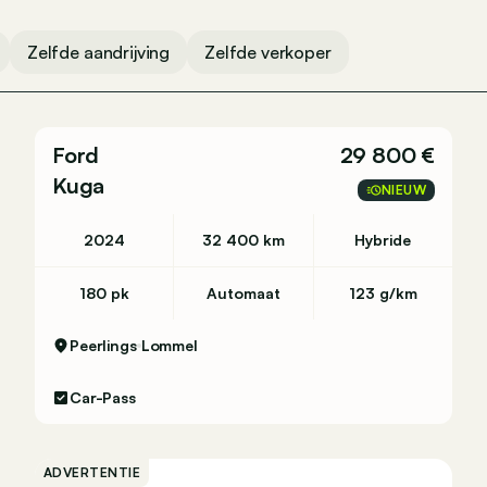
Zelfde aandrijving
Zelfde verkoper
Ford
29 800 €
Kuga
NIEUW
2024
32 400 km
Hybride
180 pk
Automaat
123 g/km
Peerlings
Lommel
Car-Pass
ADVERTENTIE