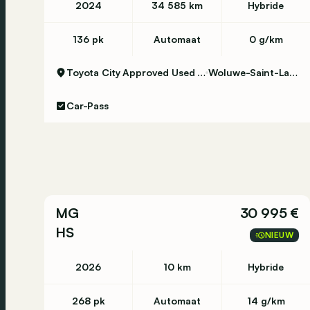
2024
34 585 km
Hybride
136 pk
Automaat
0 g/km
Toyota City Approved Used Woluwe
Woluwe-Saint-Lambert
Car-Pass
MG
30 995 €
HS
NIEUW
2026
10 km
Hybride
268 pk
Automaat
14 g/km