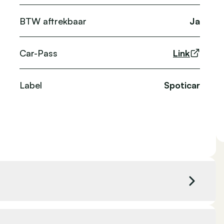
BTW aftrekbaar
Ja
Car-Pass
Link
Label
Spoticar
 cc
Kleur exterieur
Grijs