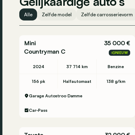
Gelijkaardige auto’s
Alle
Zelfde model
Zelfde carrosserievorm
Mini
35 000 €
Countryman C
NIEUW
2024
37 714 km
Benzine
156 pk
Halfautomaat
138 g/km
Garage Autostroo
Damme
Car-Pass
Toyota
32 990 €