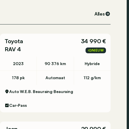
Alles
Toyota
34 990 €
RAV 4
NIEUW
2023
90 376 km
Hybride
178 pk
Automaat
112 g/km
Auto W.E.B. Beauraing
Beauraing
Car-Pass
Jeep
29 990 €