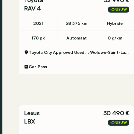
RAV 4
NIEUW
2021
58 376 km
Hybride
178 pk
Automaat
0 g/km
Toyota City Approved Used Woluwe
Woluwe-Saint-Lambert
Car-Pass
Lexus
30 490 €
LBX
NIEUW