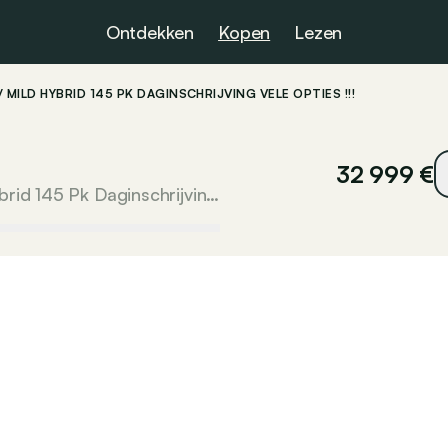
Ontdekken
Kopen
Lezen
 MILD HYBRID 145 PK DAGINSCHRIJVING VELE OPTIES !!!
32 999 €
Gs-Line 1.2 Benzine MHEV / Mild Hybrid 145 Pk Daginschrijving vele opties !!!