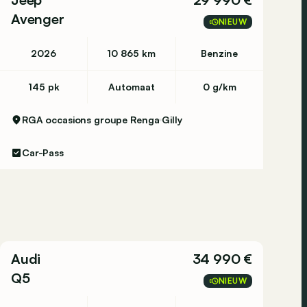
Avenger
NIEUW
2026
10 865 km
Benzine
145 pk
Automaat
0 g/km
RGA occasions groupe Renga
Gilly
Car-Pass
Audi
34 990 €
Q5
NIEUW