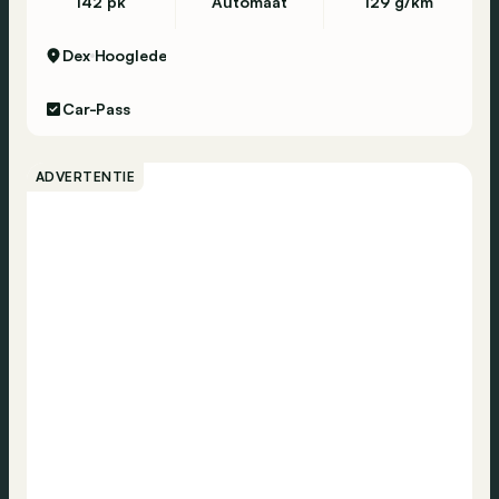
142 pk
Automaat
129 g/km
Dex
Hooglede
Car-Pass
ADVERTENTIE