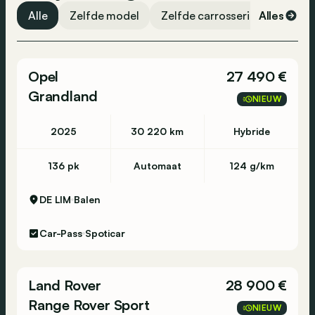
Traction control
Alle
Zelfde model
Zelfde carrosserievorm
Alles
Ze
ABS
ESP
Opel
27 490 €
Airbag bestuurder
Grandland
Airbag passagier
NIEUW
Zomerbanden
2025
30 220 km
Hybride
136 pk
Automaat
124 g/km
DE LIM
Balen
Car-Pass
Spoticar
Land Rover
28 900 €
Range Rover Sport
NIEUW