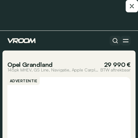
Alle auto’s
1/48
Opel Grandland
29 990 €
145pk MHEV, GS Line, Navigatie, Apple Carplay, Android Auto, 4x Camera, Dode hoek.
BTW aftrekbaar
ADVERTENTIE