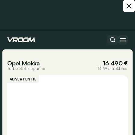
Alle auto’s
1/46
Opel Mokka
16 490 €
Turbo S/S Elegance
BTW aftrekbaar
ADVERTENTIE