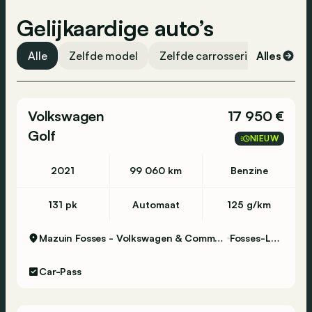
Gelijkaardige auto’s
Alle
Zelfde model
Zelfde carrosserievorm
Alles
Ze
Volkswagen
17 950 €
Golf
NIEUW
2021
99 060 km
Benzine
131 pk
Automaat
125 g/km
Mazuin Fosses - Volkswagen & Commercial Vehicles
Fosses-La-Ville
Car-Pass