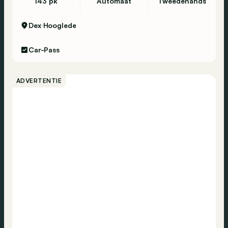
143 pk
Automaat
Tweedehands
Dex
Hooglede
Car-Pass
ADVERTENTIE