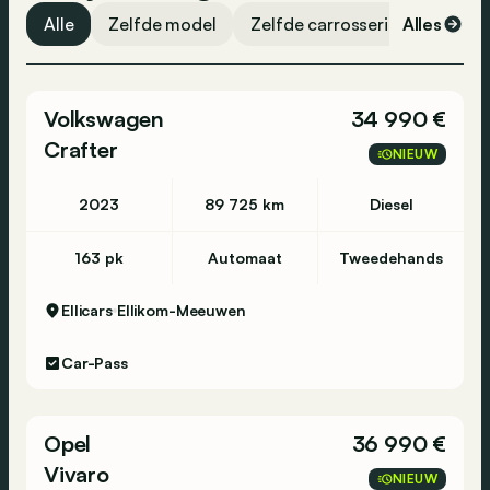
Traction control
Alle
Zelfde model
Zelfde carrosserievorm
Alles
Ze
Hill-hold assist
ABS
Volkswagen
34 990 €
ESP
Crafter
Parkeersensoren achter
NIEUW
Stembediening
2023
89 725 km
Diesel
Bluetooth
DAB-radio
163 pk
Automaat
Tweedehands
Radio
Ellicars
Ellikom-Meeuwen
Centrale vergrendeling
Noodoproep
Car-Pass
Opel
36 990 €
Vivaro
NIEUW