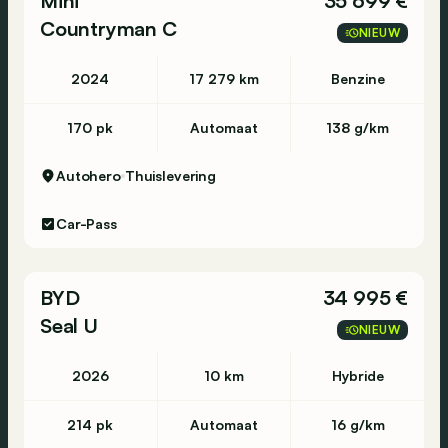
Mini
35 699 €
Countryman C
NIEUW
2024
17 279 km
Benzine
170 pk
Automaat
138 g/km
Autohero
Thuislevering
Car-Pass
BYD
34 995 €
Seal U
NIEUW
2026
10 km
Hybride
214 pk
Automaat
16 g/km