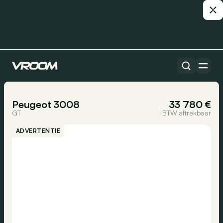
Alle auto’s
1/34
Peugeot 3008
33 780 €
GT
BTW aftrekbaar
ADVERTENTIE