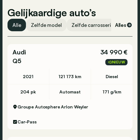
Banden spanningscontrole
Gelijkaardige auto’s
Noodoproep
ESP
Alle
Zelfde model
Zelfde carrosserievorm
Alles
Ze
Traction control
Airbag passagier
Audi
34 990 €
Airbag bestuurder
Q5
NIEUW
2021
121 173 km
Diesel
204 pk
Automaat
171 g/km
Groupe Autosphere Arlon
Weyler
Car-Pass