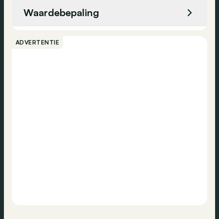
Achteruitrijcamera
Waardebepaling
Hill-hold assist
Bellen
Parkeersensoren voor
ADVERTENTIE
Elektronische handrem
Contact
Dodehoekassistent
Noodremsysteem
Dagrijlichten
USB
Navigatiesysteem
DAB-radio
Stembediening
Bluetooth
Toegang zonder sleutel
Zomerbanden