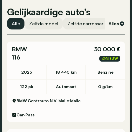
Zijdelingse airbag
Gelijkaardige auto’s
Vermoeidheidsdetectie
Noodoproep
Alle
Zelfde model
Zelfde carrosserievorm
Alles
Ze
ESP
Centrale vergrendeling
BMW
30 000 €
Banden spanningscontrole
116
NIEUW
Airbag passagier
Airbag bestuurder
2025
18 445 km
Benzine
122 pk
Automaat
0 g/km
BMW Centrauto N.V. Malle
Malle
Car-Pass