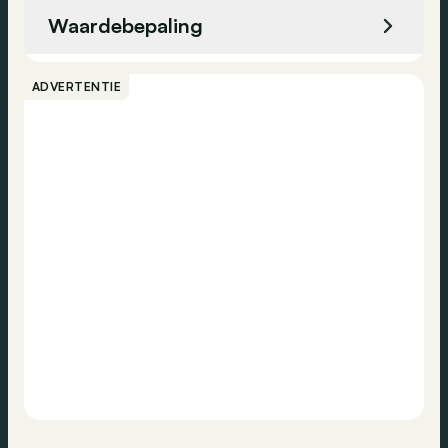
High-beam assistant
Waardebepaling
Adaptive cruise control
Bellen
Regensensor
ADVERTENTIE
Achteruitrijcamera
Contact
Noodremsysteem
Elektronische handrem
Dagrijlichten
USB
Stembediening
Navigatiesysteem
DAB-radio
Bluetooth
Toegang zonder sleutel
Zomerbanden