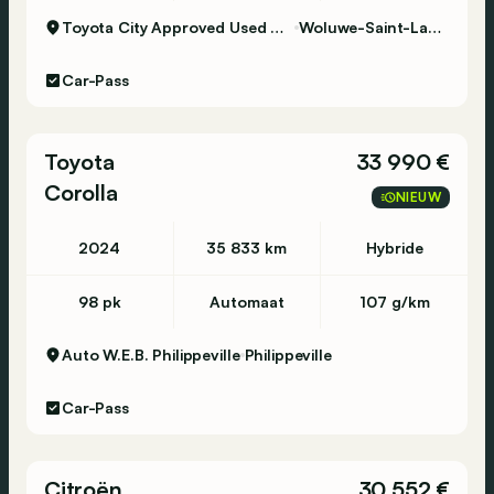
Toyota City Approved Used Woluwe
Woluwe-Saint-Lambert
Car-Pass
Toyota
33 990 €
Corolla
NIEUW
2024
35 833 km
Hybride
98 pk
Automaat
107 g/km
Auto W.E.B. Philippeville
Philippeville
Car-Pass
Citroën
30 552 €