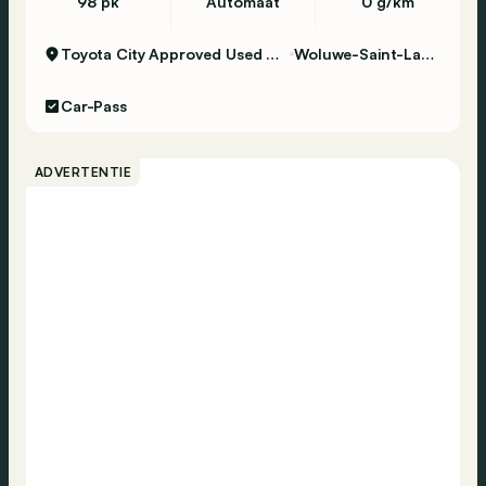
98 pk
Automaat
0 g/km
Toyota City Approved Used Woluwe
Woluwe-Saint-Lambert
Car-Pass
ADVERTENTIE