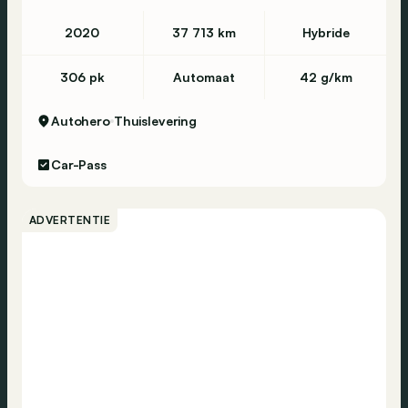
Vermoeidheidsdetectie
2020
37 713 km
Hybride
Banden spanningscontrole
Noodoproep
306 pk
Automaat
42 g/km
ESP
Autohero
Thuislevering
Zijdelingse airbag
Airbag passagier
Car-Pass
Airbag bestuurder
ADVERTENTIE