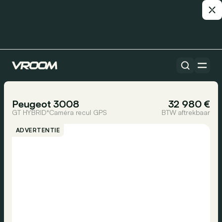
Alle auto’s
1/39
Peugeot 3008
32 980 €
GT HYBRID*Caméra recul GPS
BTW aftrekbaar
ADVERTENTIE