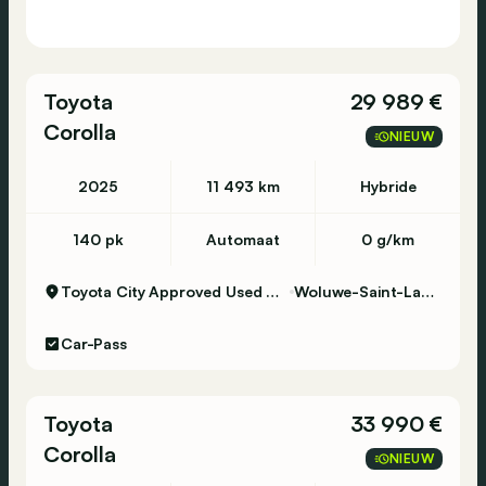
Toyota
29 989 €
Corolla
NIEUW
2025
11 493 km
Hybride
140 pk
Automaat
0 g/km
Toyota City Approved Used Woluwe
Woluwe-Saint-Lambert
Car-Pass
Toyota
33 990 €
Corolla
NIEUW