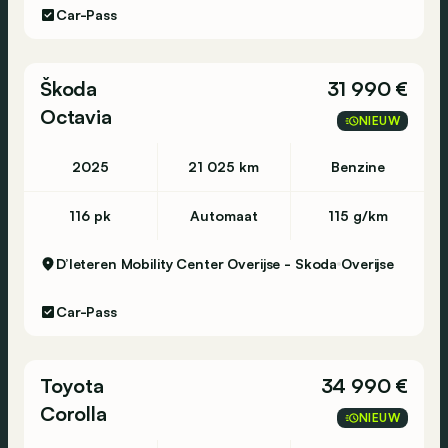
Car-Pass
Škoda
31 990 €
Octavia
NIEUW
2025
21 025 km
Benzine
116 pk
Automaat
115 g/km
D’Ieteren Mobility Center Overijse - Skoda
Overijse
Car-Pass
Toyota
34 990 €
Corolla
NIEUW