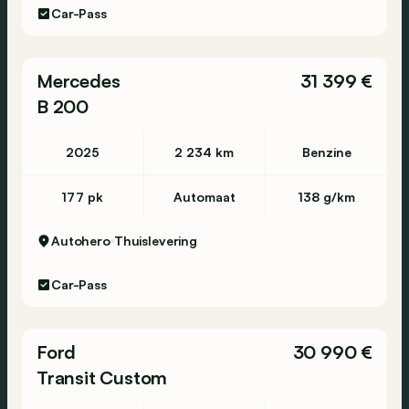
Car-Pass
*Verkeersbordherkenning
*Schakelpeddels - Palettes de changement de
vitesses
Mercedes
31 399 €
*Verwarmd stuur - Volant chauffant
B 200
*Auto dimmende spiegel - Rétroviseur anti-
éblouissant
*DAB Radio - Radio DAB
2025
2 234 km
Benzine
*Touchscreen - Ecran tactile
*Carplay
177 pk
Automaat
138 g/km
Autohero
Thuislevering
Car-Pass
Ford
30 990 €
Transit Custom