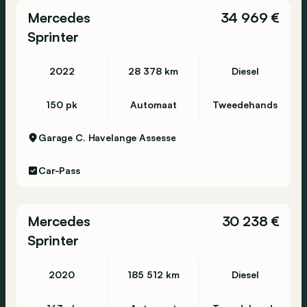
Mercedes
34 969 €
Oudenaarde - Berchemweg 35 - 9700
Sprinter
Oudenaarde - 055 49 64 95
2022
28 378 km
Diesel
Sint-Niklaas - Europark Noord 4 - 9100 Sint-
150 pk
Automaat
Tweedehands
Niklaas - 03 780 34 25
Garage C. Havelange
Assesse
Tongeren - Maastrichtersteenweg 358 - 3700
Car-Pass
Tongeren - 012 39 12 73
Mercedes
30 238 €
Vilvoorde - Mechelsesteenweg 309 - 1800
Sprinter
Vilvoorde - 02 244 5770
2020
185 512 km
Diesel
Waregem - Eugene Bekaertlaan 2-4 - 8790
Waregem - 056 61 58 00