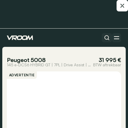
Alle auto’s
1/23
Peugeot 5008
31 995 €
145 e-DCS6 HYBRID GT | 7PL | Drive Assist | 360 Visio | GPS | LED
BTW aftrekbaar
ADVERTENTIE