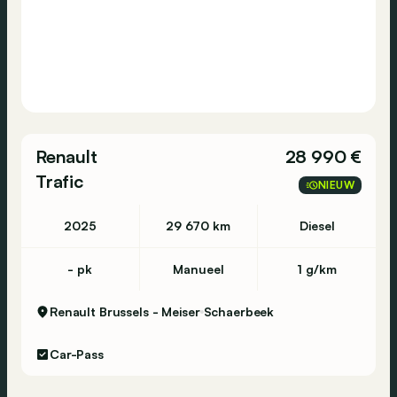
Gent - Grote Baan 54 - 9920 Lovendegem - 09
372 44 99
Hooglede - Bruggesteenweg 283 - 8830
Hooglede - 051 26 01 05
Renault
28 990 €
Ieper - Kruiskalsijdestraat 46 - 8900 Ieper -
Trafic
NIEUW
057 22 10 80
2025
29 670 km
Diesel
Lommel - Louis Pasteurstraat 19 - 3920 Lommel
- pk
Manueel
1 g/km
- 011 60 31 11
Renault Brussels - Meiser
Schaerbeek
Luik - Avenue de la Porallee 30 - 4920 Aywaille
Car-Pass
- 04 384 44 22