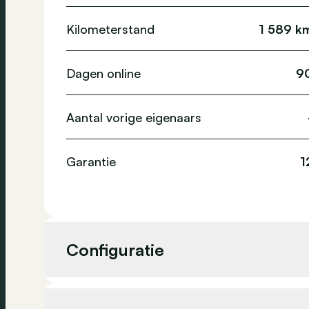
Kilometerstand
1 589 k
Dagen online
9
Aantal vorige eigenaars
Garantie
1
Configuratie
Cilinderinhoud
999 cc