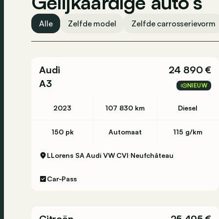
Gelijkaardige auto’s
Alle
Zelfde model
Zelfde carrosserievorm
Audi
24 890 €
A3
NIEUW
2023
107 830 km
Diesel
150 pk
Automaat
115 g/km
LLorens SA Audi VW CVI
Neufchâteau
Car-Pass
Citroën
25 495 €