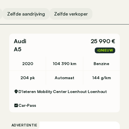
Zelfde aandrijving
Zelfde verkoper
Audi
25 990 €
A5
NIEUW
2020
104 390 km
Benzine
204 pk
Automaat
144 g/km
D’Ieteren Mobility Center Loenhout
Loenhout
Car-Pass
ADVERTENTIE