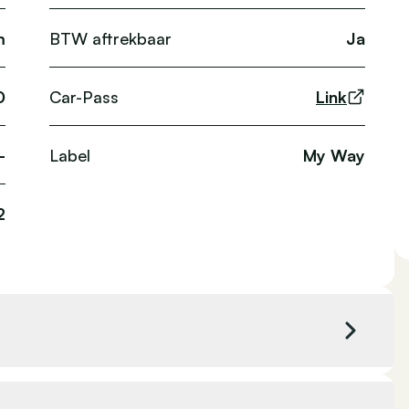
m
BTW aftrekbaar
Ja
0
Car-Pass
Link
-
Label
My Way
2
Kleur exterieur
Zwart