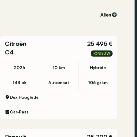
Alles
Citroën
25 495 €
C4
NIEUW
2026
10 km
Hybride
143 pk
Automaat
106 g/km
Dex
Hooglede
Car-Pass
Renault
25 799 €