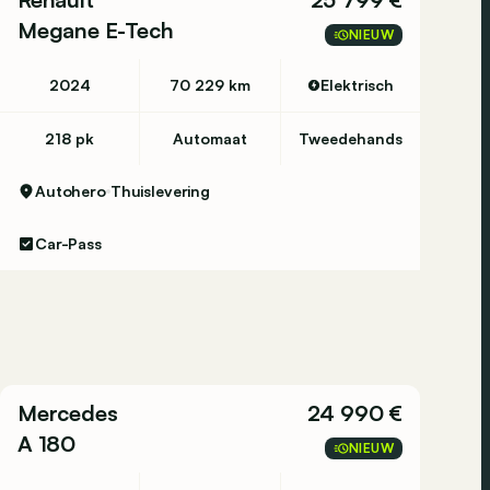
Megane E-Tech
NIEUW
2024
70 229 km
Elektrisch
218 pk
Automaat
Tweedehands
Autohero
Thuislevering
Car-Pass
Mercedes
24 990 €
A 180
NIEUW