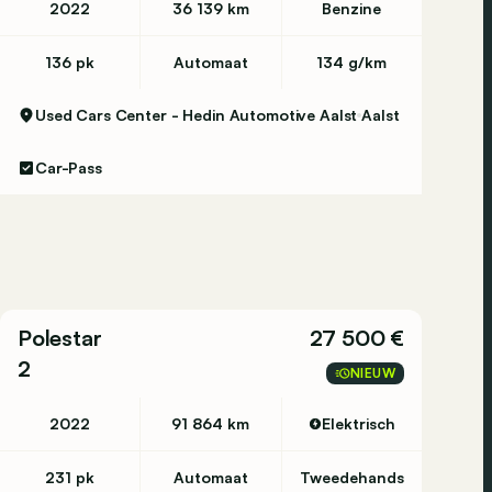
2022
36 139 km
Benzine
136 pk
Automaat
134 g/km
Used Cars Center - Hedin Automotive Aalst
Aalst
Car-Pass
Polestar
27 500 €
2
NIEUW
2022
91 864 km
Elektrisch
231 pk
Automaat
Tweedehands