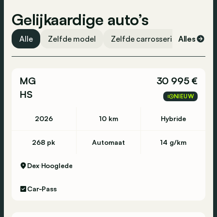
Gelijkaardige auto’s
Alle
Zelfde model
Zelfde carrosserievorm
Alles
Ze
MG
30 995 €
HS
NIEUW
2026
10 km
Hybride
268 pk
Automaat
14 g/km
Dex
Hooglede
Car-Pass