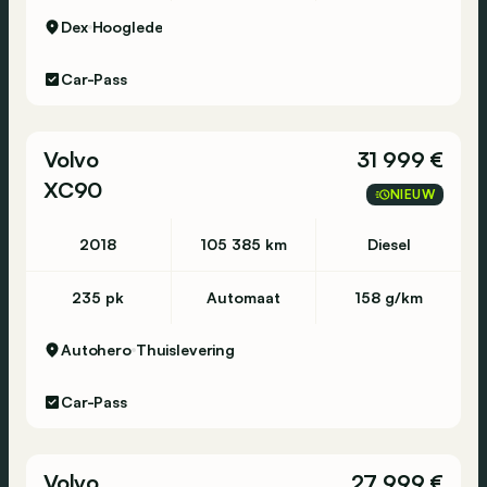
Dex
Hooglede
Car-Pass
Volvo
31 999 €
XC90
NIEUW
2018
105 385 km
Diesel
235 pk
Automaat
158 g/km
Autohero
Thuislevering
Car-Pass
Volvo
27 999 €