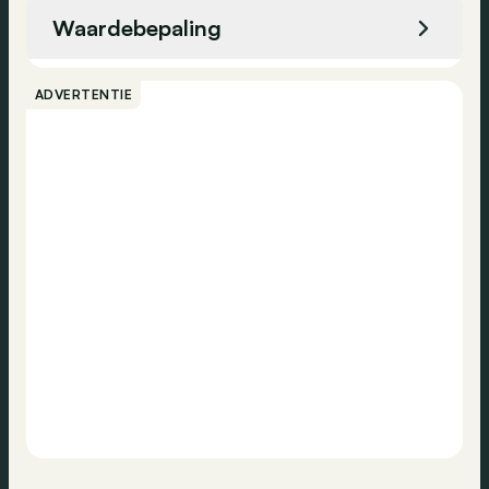
USB
Waardebepaling
DAB-radio
Bellen
Stembediening
ADVERTENTIE
Bluetooth
Contact
Centrale vergrendeling
Vermoeidheidsdetectie
Banden spanningscontrole
Noodoproep
ESP
Zijdelingse airbag
Airbag passagier
Airbag bestuurder