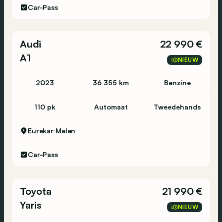
Car-Pass
Audi
22 990 €
A1
NIEUW
2023
36 355 km
Benzine
110 pk
Automaat
Tweedehands
Eurekar
Melen
Car-Pass
Toyota
21 990 €
Yaris
NIEUW