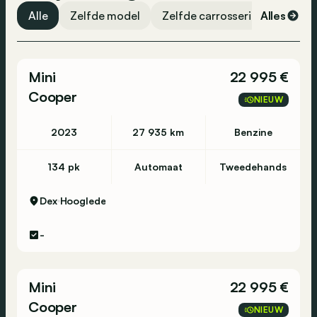
Rijbaanassistent
Alle
Zelfde model
Zelfde carrosserievorm
Alles
Ze
Verkeersbordendetectiesysteem
Adaptive cruise control
Mini
22 995 €
Parkeerhulp
Cooper
High-beam assistant
NIEUW
Elektronische handrem
2023
27 935 km
Benzine
Digitaal dashboard
Stuurbekrachtiging
134 pk
Automaat
Tweedehands
Toegang zonder sleutel
Dex
Hooglede
Navigatiesysteem
Bluetooth
-
USB
DAB-radio
Mini
22 995 €
Dagrijlichten
Cooper
NIEUW