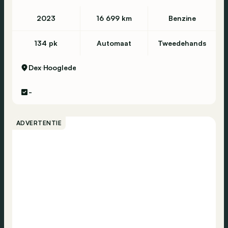
Airbag bestuurder
2023
16 699 km
Benzine
Airbag passagier
ESP
134 pk
Automaat
Tweedehands
ABS
Dex
Hooglede
Traction control
Centrale vergrendeling
-
Vermoeidheidsdetectie
Zijdelingse airbag
ADVERTENTIE
Bandenspanning monitor
Noodoproep