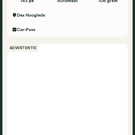
143 pk
Automaat
106 g/km
Dex
Hooglede
Car-Pass
ADVERTENTIE