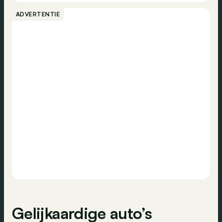
Radio
Bellen
ADVERTENTIE
Emissieklasse
Euro 6d
Dagrijlichten
Contact
Gelijkaardige auto’s