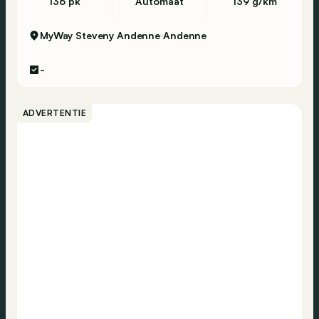
136 pk
Automaat
139 g/km
MyWay Steveny Andenne
Andenne
-
ADVERTENTIE