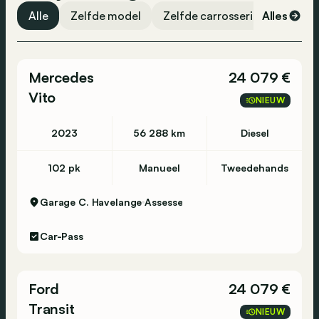
Alle
Zelfde model
Zelfde carrosserievorm
Alles
Ze
Mercedes
24 079 €
Vito
NIEUW
2023
56 288 km
Diesel
102 pk
Manueel
Tweedehands
Garage C. Havelange
Assesse
Car-Pass
Ford
24 079 €
Transit
NIEUW