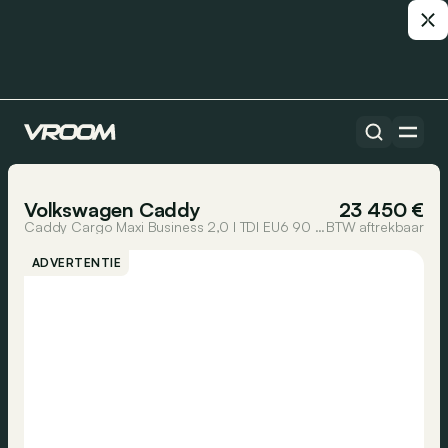
Alle auto’s
1/20
Volkswagen Caddy
23 450 €
Caddy Cargo Maxi Business 2,0 l TDI EU6 90 kW DSG7 Lange Wielbasis
BTW aftrekbaar
ADVERTENTIE