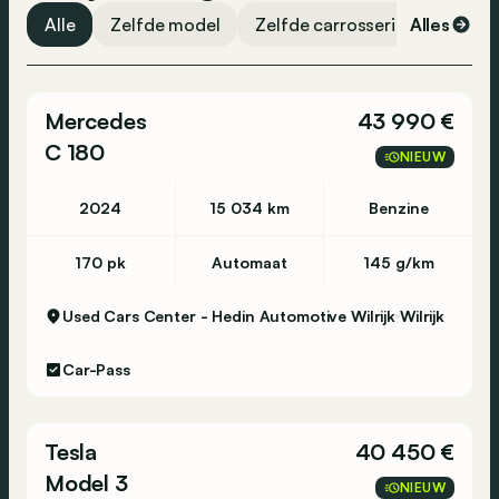
Stembediening
Alle
Zelfde model
Zelfde carrosserievorm
Alles
Ze
Radio
Dagrijlichten
Mercedes
43 990 €
ESP
C 180
Airbag achteraan
NIEUW
2024
15 034 km
Benzine
170 pk
Automaat
145 g/km
Used Cars Center - Hedin Automotive Wilrijk
Wilrijk
Car-Pass
Tesla
40 450 €
Model 3
NIEUW