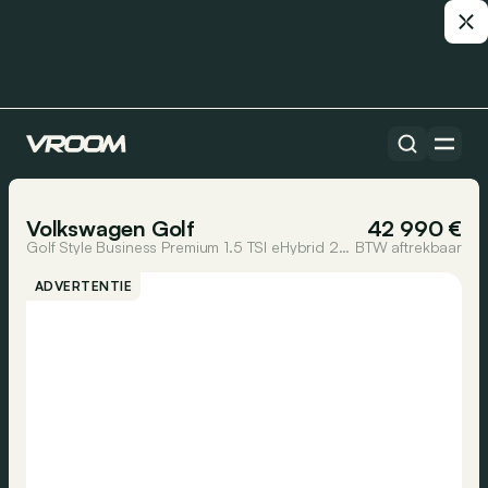
Alle auto’s
1/22
Volkswagen Golf
42 990 €
Golf Style Business Premium 1.5 TSI eHybrid 204PK AUTOMAAT * DEMO *
BTW aftrekbaar
ADVERTENTIE