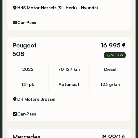
HdS Motor
Hasselt (SL-Herk) - Hyundai
Car-Pass
Peugeot
16 995 €
508
NIEUW
2022
70 127 km
Diesel
131 pk
Automaat
123 g/km
DR Motors
Brussel
Car-Pass
Mercedes
18 990 €