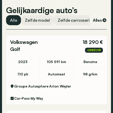
Gelijkaardige auto’s
Alle
Zelfde model
Zelfde carrosserievorm
Alles
Ze
Volkswagen
18 290 €
Golf
NIEUW
2023
105 591 km
Benzine
110 pk
Automaat
98 g/km
Groupe Autosphere Arlon
Weyler
Car-Pass
My Way