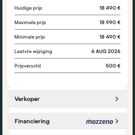
Adaptive cruise control
Huidige prijs
18 490 €
Emissieklasse
Euro 6d
Regensensor
Maximale prijs
18 990 €
Achteruitrijcamera
Digitaal dashboard
Minimale prijs
18 490 €
Stembediening
Laatste wijziging
6 AUG 2026
Navigatiesysteem
Radio
Prijsverschil
500 €
Verkeersinformatie
Airbag achteraan
ESP
Verkoper
Verkoper
MyWay Steveny Rochefort
Financiering
Locatie
Rochefort, België