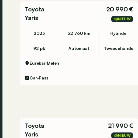
Toyota
20 990 €
1.5 eTSI ACT
Yaris
NIEUW
Life
2023
52 760 km
Hybride
sur Autohero.com pour plus d'informations conce
imperfections.
92 pk
Automaat
Tweedehands
https://www.autohero.com/fr_be/volkswagen-g
2ef713b9ea69/?
Eurekar
Melen
MID=BE_CLA_2_22_0_0_0_0&utm_source=CLA&
Car-Pass
Avez-vous encore des questions?
N’hésitez pas à prendre contact sur notre site
06 50. Notre équipe de vente passionnée est à v
N’oubliez pas de mentionner le numéro de stoc
Nos annonces sont rédigées avec le plus grand s
Toyota
21 990 €
présenter dans l'annonce. Aucun droit ne peut être
vérifier les éléments susceptibles d'influencer v
Yaris
NIEUW