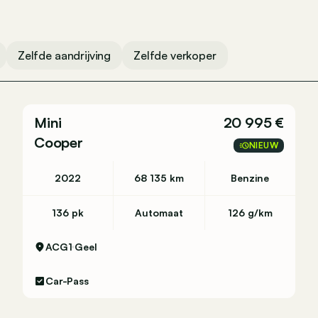
Zelfde aandrijving
Zelfde verkoper
Mini
20 995 €
ent.
Cooper
NIEUW
é de 12 mois à compter de la date du contrôle.
2022
68 135 km
Benzine
136 pk
Automaat
126 g/km
ACG1
Geel
Car-Pass