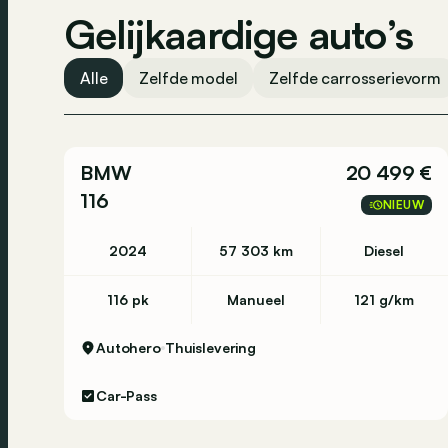
Gelijkaardige auto’s
Livraison à domicile.
Alle
Zelfde model
Zelfde carrosserievorm
Paiement à la livraison.
Reprise de votre ancienne voiture.
BMW
20 499 €
21 jours de droit de rétractation et remboursem
116
NIEUW
Contrôle technique avant la livraison et validit
2024
57 303 km
Diesel
Carpass inclus.
116 pk
Manueel
121 g/km
PAS d'export / NO export
Autohero
Thuislevering
Consultez cette
Car-Pass
Volkswagen
Golf VIII