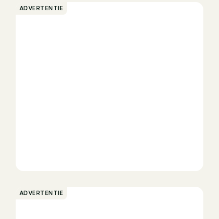
ADVERTENTIE
rnant l'historique d'entretien et les éventuelles
olf-viii/id/f777a9b7-10f4-43aa-8a89-
utm_medium=classifieds&utm_campaign=classifieds_BE
 Autohero ou contactez nous au numéro +32 (0)3 393
otre disposition.
k BJ62938
oin. Malgré tous nos efforts, une erreur peut se
ADVERTENTIE
 tiré de l'annonce. Lors de la livraison, veuillez
otre décision.