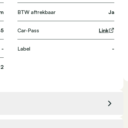
km
BTW aftrekbaar
Ja
85
Car-Pass
Link
-
Label
-
12
-
Kleur exterieur
Rood