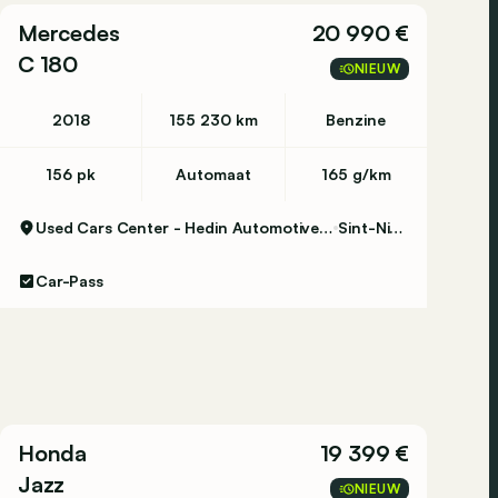
Mercedes
20 990 €
C 180
NIEUW
2018
155 230 km
Benzine
156 pk
Automaat
165 g/km
Used Cars Center - Hedin Automotive Sint-Niklaas
Sint-Niklaas
Car-Pass
Honda
19 399 €
Jazz
NIEUW