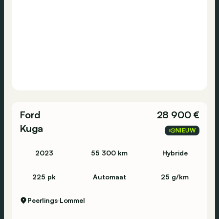
Sint-Niklaas - Europark Noord 4 - 9100 Sint-
Niklaas - 03 780 34 25
Tongeren - Maastrichtersteenweg 358 - 3700
Tongeren - 012 39 12 73
Vilvoorde - Mechelsesteenweg 309 - 1800
Vilvoorde - 02 244 5770
Ford
28 900 €
Kuga
NIEUW
Waregem - Eugene Bekaertlaan 2-4 - 8790
2023
55 300 km
Hybride
Waregem - 056 61 58 00
225 pk
Automaat
25 g/km
----
*2X4
Peerlings
Lommel
*ABS
*Achteruitrijcamera - Caméra de recul