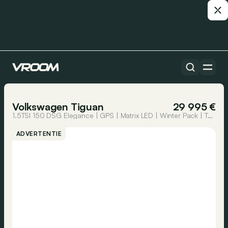
Alle auto’s
1/22
Volkswagen Tiguan
29 995 €
1.5TSI 150 DSG Elegance | GPS | Matrix LED | Winter Pack | Towbar | Easy open and Close pack
ADVERTENTIE