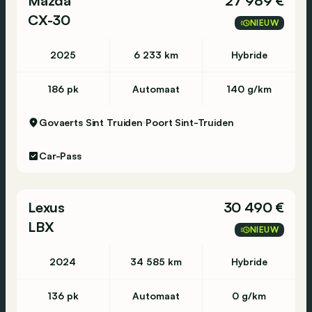
Mazda
27 989 €
éblouissant
CX-30
NIEUW
*DAB Radio - Radio DAB
*Touchscreen - Ecran tactile
2025
6 233 km
Hybride
*Carplay
*Dode hoek monitor - Rétroviseur angle mort
186 pk
Automaat
140 g/km
*Passive Park Assist
Govaerts Sint Truiden
Poort Sint-Truiden
Car-Pass
Lexus
30 490 €
LBX
NIEUW
2024
34 585 km
Hybride
136 pk
Automaat
0 g/km