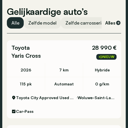
DAB-radio
Gelijkaardige auto’s
Brugge - Koning Albert I laan 104 - 8200
ABS
Brugge - 050 38 05 79
Airbag bestuurder
Alle
Zelfde model
Zelfde carrosserievorm
Alles
Ze
Centrale vergrendeling
Eupen - Rue Mitoyenne 310 - 4710 Lontzen -
ESP
Toyota
087 880 770
28 990 €
Traction control
Yaris Cross
NIEUW
Genk - Meeënweg 29 - 3600 Genk - 089 35 88
2026
7 km
Hybride
06
115 pk
Automaat
0 g/km
Gent - Grote Baan 54 - 9920 Lovendegem - 09
Toyota City Approved Used Woluwe
Woluwe-Saint-Lambert
372 44 99
Car-Pass
Hooglede - Bruggesteenweg 283 - 8830