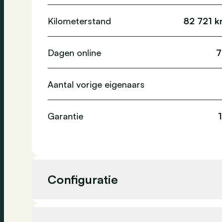
Kilometerstand
82 721 
Dagen online
7
Aantal vorige eigenaars
Garantie
Configuratie
Cilinderinhoud
999 cc