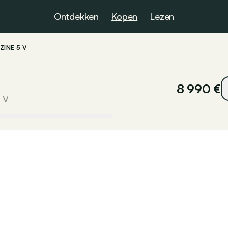
Ontdekken
Kopen
Lezen
ZINE 5 V
8 990 €
 V