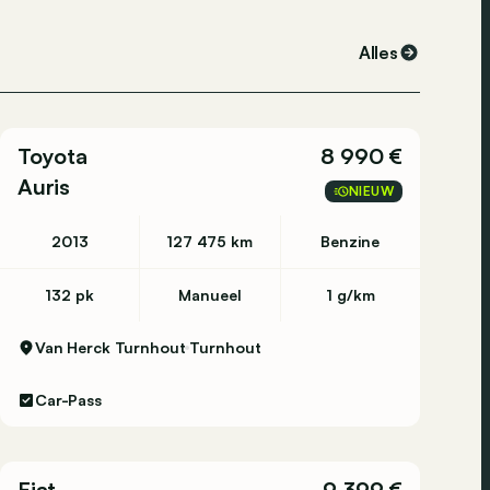
Alles
Toyota
8 990 €
Auris
NIEUW
2013
127 475 km
Benzine
132 pk
Manueel
1 g/km
Van Herck Turnhout
Turnhout
Car-Pass
Fiat
9 399 €