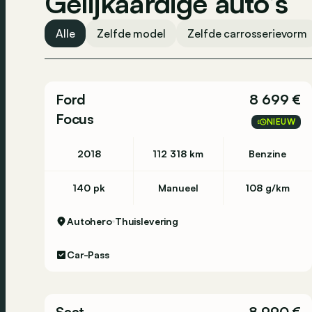
Gelijkaardige auto’s
Alle
Zelfde model
Zelfde carrosserievorm
Ford
8 699 €
Focus
NIEUW
2018
112 318 km
Benzine
140 pk
Manueel
108 g/km
Autohero
Thuislevering
Car-Pass
Seat
8 990 €