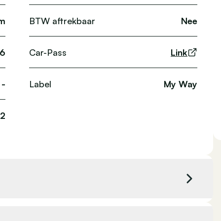
km
BTW aftrekbaar
Nee
6
Car-Pass
Link
-
Label
My Way
12
Kleur exterieur
Zilver