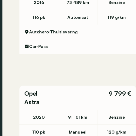
2016
73 489 km
Benzine
116 pk
Automaat
119 g/km
Autohero
Thuislevering
Car-Pass
Opel
9 799 €
Astra
2020
91 161 km
Benzine
110 pk
Manueel
120 g/km