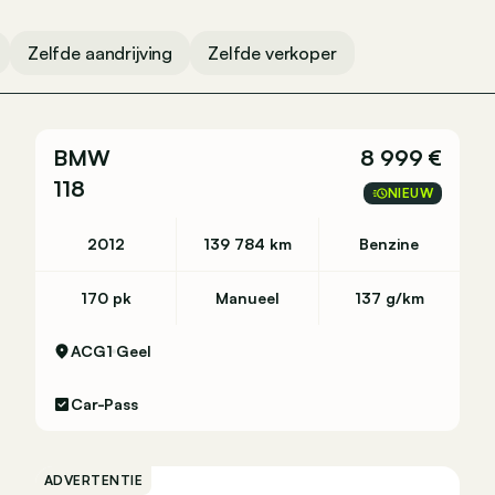
Zelfde aandrijving
Zelfde verkoper
BMW
8 999 €
118
NIEUW
2012
139 784 km
Benzine
170 pk
Manueel
137 g/km
ACG1
Geel
Car-Pass
ADVERTENTIE