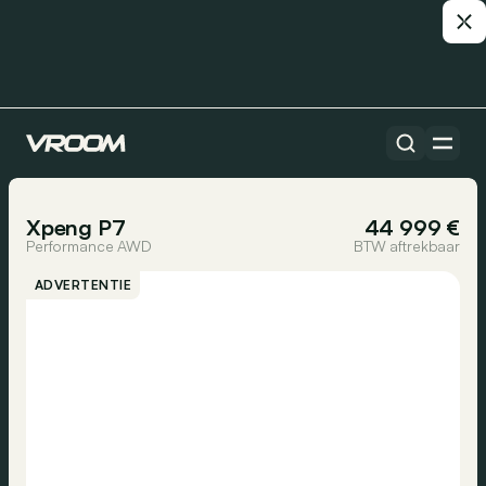
Alle auto’s
1/45
Xpeng P7
44 999 €
Performance AWD
BTW aftrekbaar
ADVERTENTIE