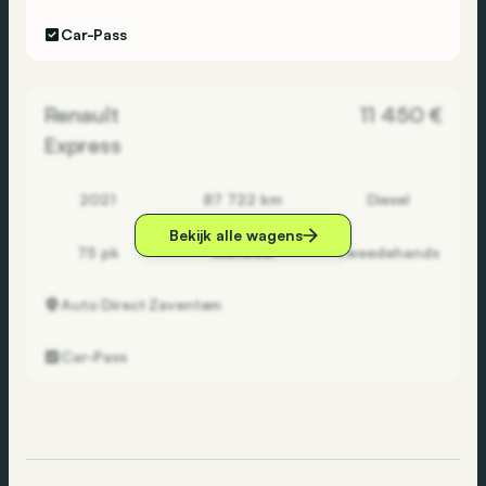
Car-Pass
Renault
11 450 €
Express
2021
87 722 km
Diesel
Bekijk alle wagens
75 pk
Manueel
Tweedehands
Auto Direct
Zaventem
Car-Pass