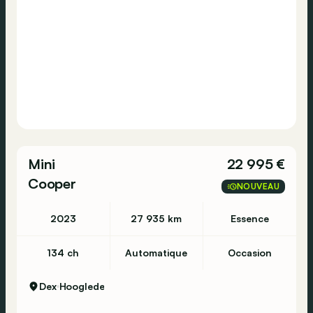
Consultez cette
BMW
1-serie
118d
M Sport
sur Autohero.com pour plus d'informations
concernant l'historique d'entretien et les
Mini
22 995 €
éventuelles imperfections.
Cooper
NOUVEAU
https://www.autohero.com/fr_be/bmw-1-
er/id/e0267cd4-a542-4095-9331-
2023
27 935 km
Essence
e629366dc5c3/?
MID=BE_CLA_2_22_0_0_0_0&utm_source=CLA&utm_m
134 ch
Automatique
Occasion
Avez-vous encore des questions?
Dex
Hooglede
N’hésitez pas à prendre contact sur notre site
Autohero ou contactez nous au numéro +32