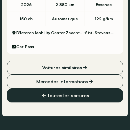
Batterie
2026
2 880 km
Essence
Batterie: 25 kWh
Courant de charge de la batterie: 11 kW
150 ch
Automatique
122 g/km
Convient pour une charge rapide: oui
Puissance de charge rapide de la batterie: 55
D'Ieteren Mobility Center Zaventem - Skoda
Sint-Stevens-Woluwe
kW
Temps de charge rapide de la batterie
Car-Pass
(10%-80%): 19 minutes
Intérieur
Voitures similaires
Intérieur: noir
Mercedes informations
Environnement
Émission de CO2 (WLTP): 15 g/km
Toutes les voitures
Label énergétique: A
Condition
État technique: bon
État optique: bon