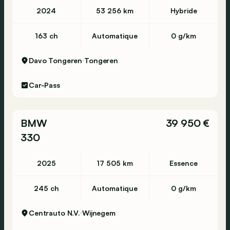
Welkom bij Hedin Automotive, uw Belgische
2024
53 256 km
Hybride
partner in mobiliteit.
163 ch
Automatique
0 g/km
Davo Tongeren
Tongeren
🇫🇷 Informations en Français:
Car-Pass
Informations générales
Code du modèle: S206
Numéro d'immatriculation: VEH-35
BMW
39 950 €
330
Informations techniques
Couple: 550 Nm
2025
17 505 km
Essence
Nombre de cylindres: 4
245 ch
Automatique
0 g/km
Transmission
Hybride rechargeable: Oui
Centrauto N.V.
Wijnegem
Réservoir de carburant: 50 litres