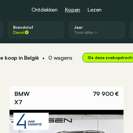
Ontdekken
Kopen
Lezen
Brandstof
Jaar
Diesel
Toon alles
e koop in België
0
wagens
•
Sla deze zoekopdrach
BMW
79 900 €
X7