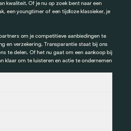
n kwaliteit. Of je nu op zoek bent naar een
, een youngtimer of een tijdloze klassieker, je
artners om je competitieve aanbiedingen te
g en verzekering. Transparantie staat bij ons
ons te delen. Of het nu gaat om een aankoop bij
aan klaar om te luisteren en actie te ondernemen
n voor de VS en wordt daar dan ook gebouwd, in
s voor onze Europese wegen.
us en zijn motoren worden (licht) groener.