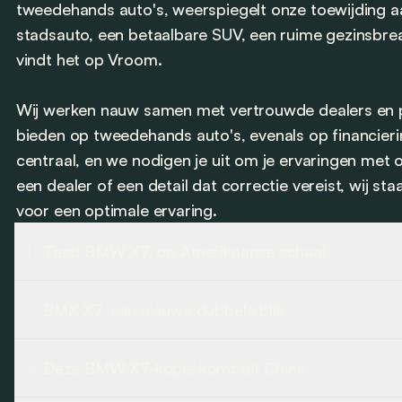
tweedehands auto's, weerspiegelt onze toewijding aa
stadsauto, een betaalbare SUV, een ruime gezinsbreak
vindt het op Vroom.
Wij werken nauw samen met vertrouwde dealers en p
bieden op tweedehands auto's, evenals op financierin
centraal, en we nodigen je uit om je ervaringen met 
een dealer of een detail dat correctie vereist, wij st
voor een optimale ervaring.
01
Test: BMW X7, op Amerikaanse schaal
Dit is de grootste der BMW's. Hij werd vooral ontworpe
02
BMX X7, een nieuwe dubbele blik
South Carolina. Laten we zien of deze kolos geschikt i
De grootste SUV in het BMW-gamma krijgt een nieuwe ne
03
Deze BMW X7-kopie komt uit China
Lees volledig artikel