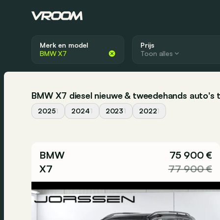
Merk en model
Prijs
Toon alles
BMW X7 diesel nieuwe & tweedehands auto's t
2025
1
2024
1
2023
1
2022
1
BMW
75 900 €
X7
77 900 €