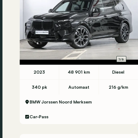
1/6
2023
48 901 km
Diesel
340 pk
Automaat
216 g/km
BMW Jorssen Noord
Merksem
Car-Pass