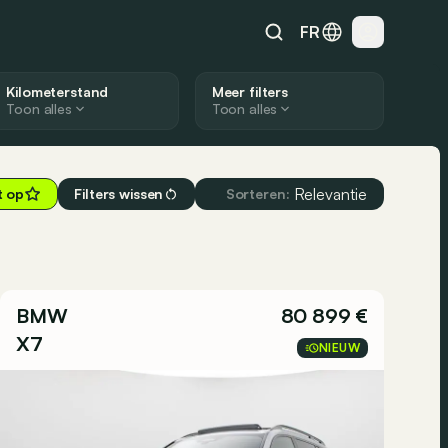
FR
Kilometerstand
Meer filters
Toon alles
Toon alles
Relevantie
t op
Filters wissen
Sorteren:
BMW
80 899 €
X7
NIEUW