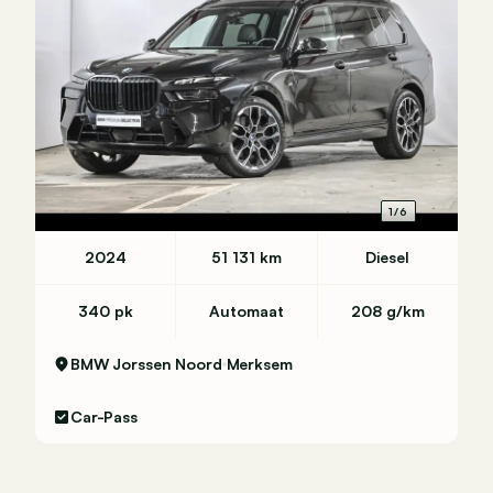
1/6
2024
51 131 km
Diesel
340 pk
Automaat
208 g/km
BMW Jorssen Noord
Merksem
Car-Pass