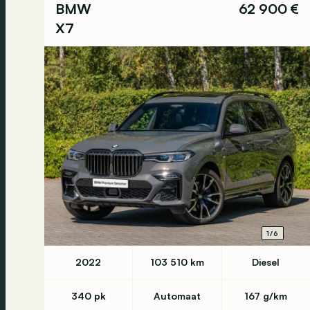
BMW
62 900 €
X7
1/6
2022
103 510 km
Diesel
340 pk
Automaat
167 g/km