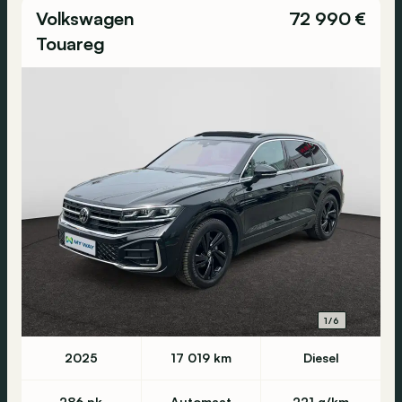
Volkswagen
72 990 €
Touareg
1/6
2025
17 019 km
Diesel
286 pk
Automaat
221 g/km