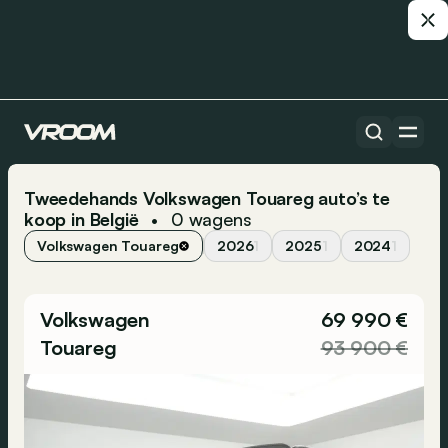
Tweedehands Volkswagen Touareg auto’s te
koop in België
0
wagens
•
Volkswagen Touareg
2026
1
2025
1
2024
1
Volkswagen
69 990 €
Touareg
93 900 €