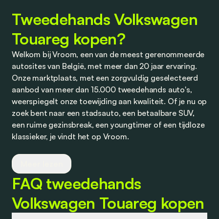
Tweedehands Volkswagen
Touareg kopen?
Welkom bij Vroom, een van de meest gerenommeerde
autosites van België, met meer dan 20 jaar ervaring.
Onze marktplaats, met een zorgvuldig geselecteerd
aanbod van meer dan 15.000 tweedehands auto's,
weerspiegelt onze toewijding aan kwaliteit. Of je nu op
zoek bent naar een stadsauto, een betaalbare SUV,
een ruime gezinsbreak, een youngtimer of een tijdloze
klassieker, je vindt het op Vroom.
Wij werken nauw samen met vertrouwde dealers en
Meer lezen
partners om je competitieve aanbiedingen te bieden
FAQ tweedehands
op tweedehands auto's, evenals op financiering en
verzekering. Transparantie staat bij ons centraal, en
Volkswagen Touareg kopen
we nodigen je uit om je ervaringen met ons te delen.
Of het nu gaat om een aankoop bij een dealer of een