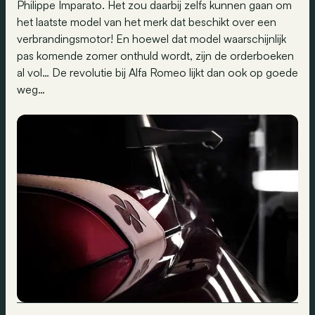
Philippe Imparato. Het zou daarbij zelfs kunnen gaan om
het laatste model van het merk dat beschikt over een
verbrandingsmotor! En hoewel dat model waarschijnlijk
pas komende zomer onthuld wordt, zijn de orderboeken
al vol… De revolutie bij Alfa Romeo lijkt dan ook op goede
weg…