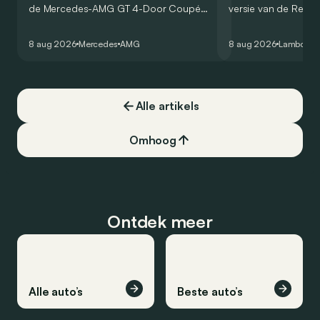
de Mercedes-AMG GT 4-Door Coupé
versie van de Revue
zijn V8 in voor een zes-in-lijn. In de
rondetijd van 1:41,6
virtuele wereld dan toch…
Hockenheimring. Het
8 aug 2026
Mercedes
AMG
8 aug 2026
Lamborghi
een record voor pr
Alle artikels
Omhoog
Ontdek meer
Alle auto’s
Beste auto’s