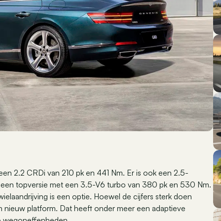
een 2.2 CRDi van 210 pk en 441 Nm. Er is ook een 2.5-
n een topversie met een 3.5-V6 turbo van 380 pk en 530 Nm.
ielaandrijving is een optie. Hoewel de cijfers sterk doen
n nieuw platform. Dat heeft onder meer een adaptieve
op wegoneffenheden.