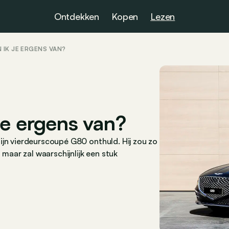
Ontdekken
Kopen
Lezen
 IK JE ERGENS VAN?
je ergens van?
ijn vierdeurscoupé G80 onthuld. Hij zou zo
aar zal waarschijnlijk een stuk