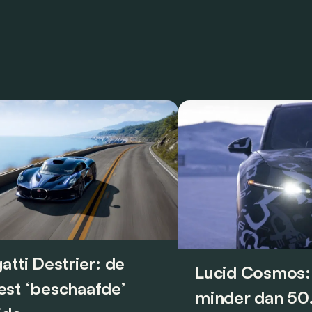
atti Destrier: de
Lucid Cosmos:
st ‘beschaafde’
minder dan 5