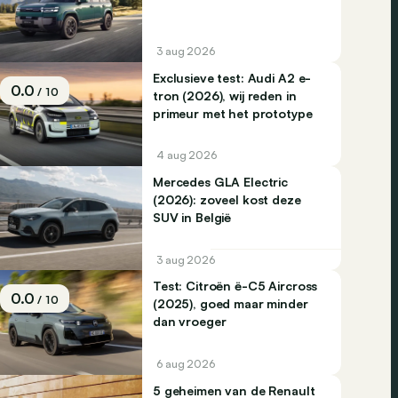
3 aug 2026
Exclusieve test: Audi A2 e-
0.0
/ 10
tron (2026), wij reden in
primeur met het prototype
4 aug 2026
Mercedes GLA Electric
(2026): zoveel kost deze
SUV in België
3 aug 2026
Test: Citroën ë-C5 Aircross
0.0
/ 10
(2025), goed maar minder
dan vroeger
6 aug 2026
5 geheimen van de Renault