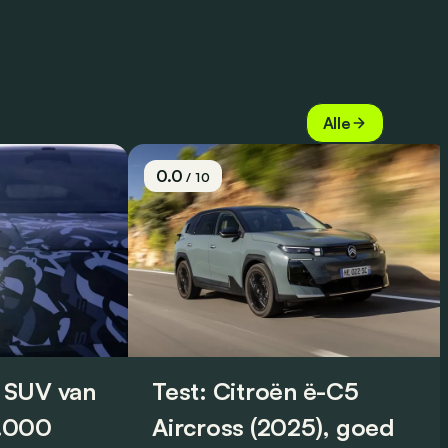
Alle
0.0
/ 10
 SUV van
Test: Citroën ë-C5
0.000
Aircross (2025), goed