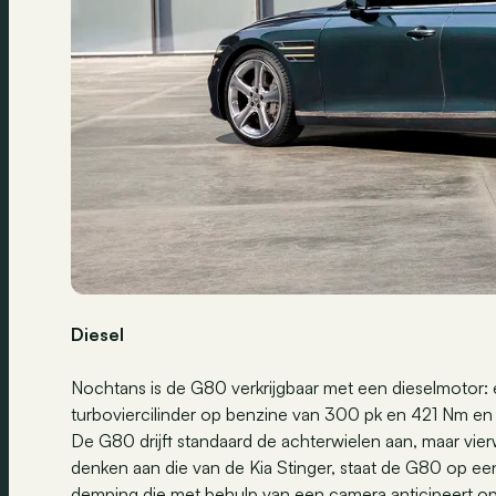
Diesel
Nochtans is de G80 verkrijgbaar met een dieselmotor: 
turboviercilinder op benzine van 300 pk en 421 Nm e
De G80 drijft standaard de achterwielen aan, maar vierw
denken aan die van de Kia Stinger, staat de G80 op ee
demping die met behulp van een camera anticipeert 