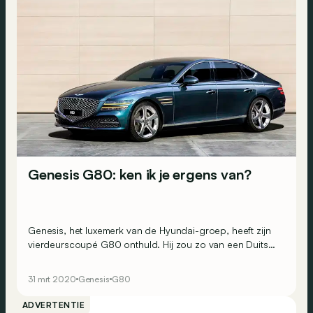
Genesis G80: ken ik je ergens van?
Genesis, het luxemerk van de Hyundai-groep, heeft zijn
vierdeurscoupé G80 onthuld. Hij zou zo van een Duitse
premiumconstructeur kunnen komen, maar zal
waarschijnlijk een stuk goedkoper zijn.
31 mrt 2020
Genesis
G80
ADVERTENTIE