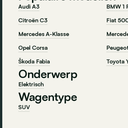
Audi A3
BMW 1 
Citroën C3
Fiat 50
Mercedes A-Klasse
Mercede
Opel Corsa
Peugeo
Škoda Fabia
Toyota Y
Onderwerp
Elektrisch
Wagentype
SUV