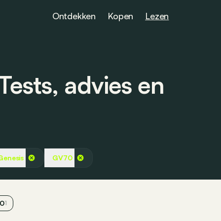
Ontdekken
Kopen
Lezen
ests, advies en
Genesis
GV70
0
1