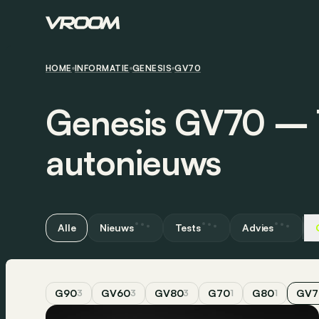
HOME
INFORMATIE
GENESIS
GV70
Genesis GV70 ― T
autonieuws
Alle
Nieuws
Tests
Advies
G90
GV60
GV80
G70
G80
GV7
3
3
3
1
1