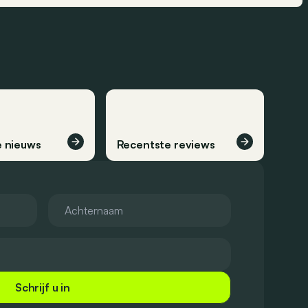
 nieuws
Recentste reviews
Schrijf u in