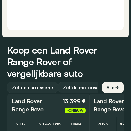
Koop een Land Rover
Range Rover of
vergelijkbare auto
Zelfde carrosserie
Zelfde motorisatie
Alle
Land Rover
13 399 €
Land Rover
Range Rover Evoque
Range Rover Sport
NIEUW
2017
138 460 km
Diesel
2023
49 2