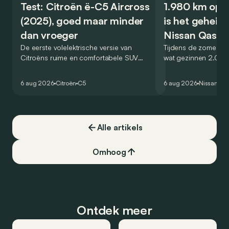
Test: Citroën ë-C5 Aircross
1.980 km op é
(2025), goed maar minder
is het geheim
dan vroeger
Nissan Qashq
De eerste volelektrische versie van
Tijdens de zomervak
Citroëns ruime en comfortabele SUV
wat gezinnen 2.000
moet de kwaliteiten van zijn voorganger
af. Met de Nissan 
naar het elektrische tijdperk vertalen. Is
dat blijkbaar kunne
6 aug 2026
Citroën
C5
6 aug 2026
Nissan
Qa
dat ook gelukt?
één tankstation of 
opzoeken. Klopt dat
Alle artikels
Omhoog
Ontdek meer