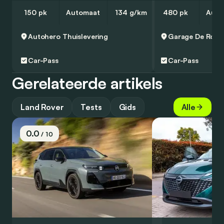
150 pk
Automaat
134 g/km
480 pk
Auto
Autohero
Thuislevering
Garage De Rock
Car-Pass
Car-Pass
Gerelateerde artikels
Land Rover
Tests
Gids
Alle
0.0
/ 10