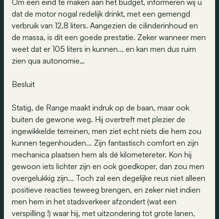
Om een eind te maken aan het budget, informeren wij u
dat de motor nogal redelijk drinkt, met een gemengd
verbruik van 12,8 liters. Aangezien de cilinderinhoud en
de massa, is dit een goede prestatie. Zeker wanneer men
weet dat er 105 liters in kunnen... en kan men dus ruim
zien qua autonomie…
Besluit
Statig, de Range maakt indruk op de baan, maar ook
buiten de gewone weg. Hij overtreft met plezier de
ingewikkelde terreinen, men ziet echt niets die hem zou
kunnen tegenhouden... Zijn fantastisch comfort en zijn
mechanica plaatsen hem als dé kilometereter. Kon hij
gewoon iets lichter zijn en ook goedkoper, dan zou men
overgelukkig zijn... Toch zal een degelijke reus niet alleen
positieve reacties teweeg brengen, en zeker niet indien
men hem in het stadsverkeer afzondert (wat een
verspilling !) waar hij, met uitzondering tot grote lanen,