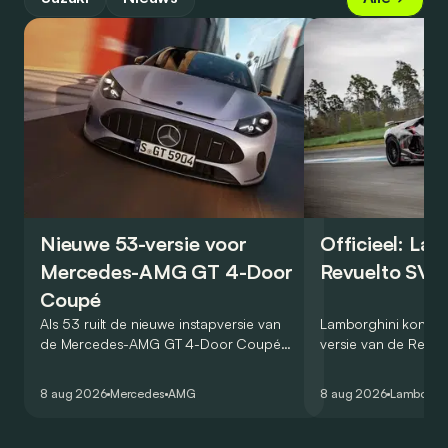
Nieuwe 53-versie voor
Officieel: La
Mercedes-AMG GT 4-Door
Revuelto SV 
Coupé
Als 53 ruilt de nieuwe instapversie van
Lamborghini kondig
de Mercedes-AMG GT 4-Door Coupé
versie van de Revue
zijn V8 in voor een zes-in-lijn. In de
rondetijd van 1:41,6
virtuele wereld dan toch…
Hockenheimring. Het
8 aug 2026
Mercedes
AMG
8 aug 2026
Lamborghi
een record voor pr