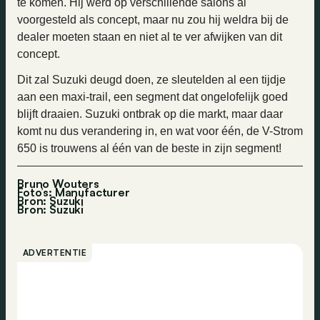
te komen. Hij werd op verschillende salons al
voorgesteld als concept, maar nu zou hij weldra bij de
dealer moeten staan en niet al te ver afwijken van dit
concept.
Dit zal Suzuki deugd doen, ze sleutelden al een tijdje
aan een maxi-trail, een segment dat ongelofelijk goed
blijft draaien. Suzuki ontbrak op die markt, maar daar
komt nu dus verandering in, en wat voor één, de V-Strom
650 is trouwens al één van de beste in zijn segment!
Bruno Wouters
Foto’s: Manufacturer
Bron: Suzuki
Bron:
Suzuki
ADVERTENTIE