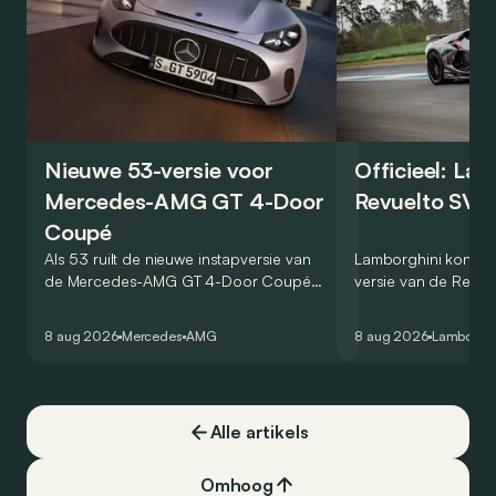
Nieuwe 53-versie voor
Officieel: La
Mercedes-AMG GT 4-Door
Revuelto SV 
Coupé
Als 53 ruilt de nieuwe instapversie van
Lamborghini kondig
de Mercedes-AMG GT 4-Door Coupé
versie van de Revue
zijn V8 in voor een zes-in-lijn. In de
rondetijd van 1:41,6
virtuele wereld dan toch…
Hockenheimring. Het
8 aug 2026
Mercedes
AMG
8 aug 2026
Lamborghi
een record voor pr
Alle artikels
Omhoog