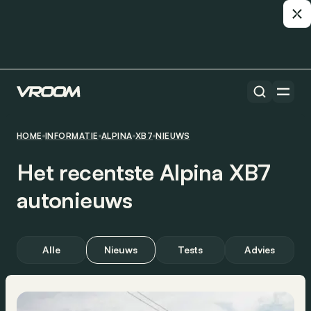
HOME
INFORMATIE
ALPINA
XB7
NIEUWS
Het recentste Alpina XB7
autonieuws
Alle
Nieuws
Tests
Advies