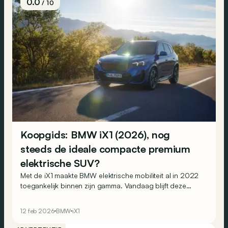
0.0
/ 10
Koopgids: BMW iX1 (2026), nog
steeds de ideale compacte premium
elektrische SUV?
Met de iX1 maakte BMW elektrische mobiliteit al in 2022
toegankelijk binnen zijn gamma. Vandaag blijft deze
compacte elektrische SUV bijzonder populair bij
Belgische bestuurders. Vooral bij wie met een
12 feb 2026
BMW
iX1
bedrijfswagen rijdt! Wat moet je weten over deze iX1
voor je hem in 2026 bestelt?