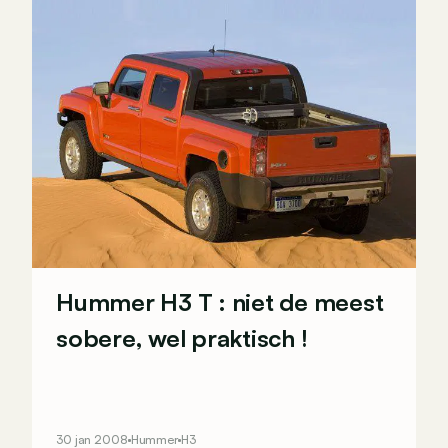
Hummer H3 T : niet de meest
sobere, wel praktisch !
30 jan 2008
Hummer
H3