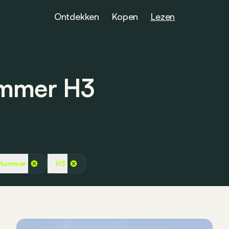
Ontdekken
Kopen
Lezen
ummer H3
Hummer
H3