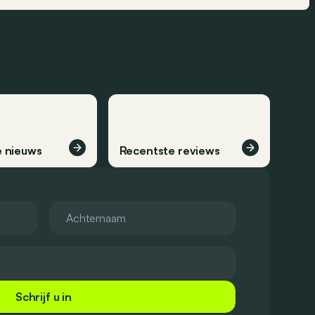
 nieuws
Recentste reviews
Schrijf u in