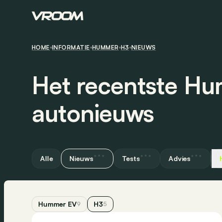
HOME
INFORMATIE
HUMMER
H3
NIEUWS
Het recentste H
autonieuws
Alle
Nieuws
Tests
Advies
Hummer EV
H3
9
5