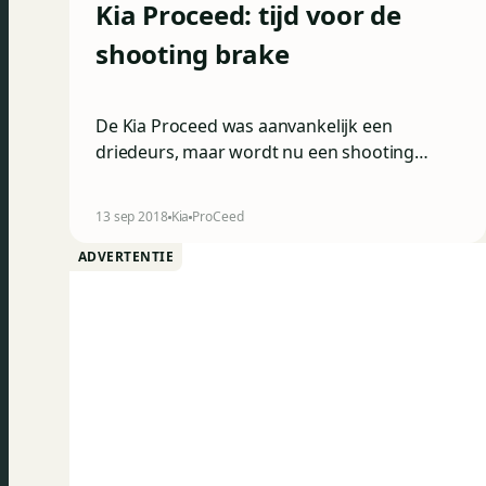
Kia Proceed: tijd voor de
shooting brake
De Kia Proceed was aanvankelijk een
driedeurs, maar wordt nu een shooting
brake. De Koreanen hopen alvast op een
veelbelovende carrière.
13 sep 2018
Kia
ProCeed
ADVERTENTIE