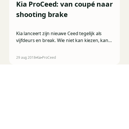
Kia ProCeed: van coupé naar
shooting brake
Kia lanceert zijn nieuwe Ceed tegelijk als
vijfdeurs en break. Wie niet kan kiezen, kan
nog enkele weken wachten: dan komt de
ProCeed, een shooting brake die het midden
29 aug 2018
Kia
ProCeed
houdt tussen… een vijfdeurs en een break.