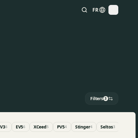
FR
Filters
3
EV3
EV5
XCeed
PV5
Stinger
Seltos
EV2
6
6
5
4
4
3
2