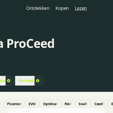
Ontdekken
Kopen
Lezen
ia ProCeed
Kia
ProCeed
Picanto
EV6
Optima
Rio
Soul
Ceed
0
9
8
8
8
8
7