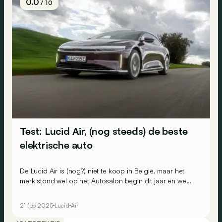
0.0
/ 10
Test: Lucid Air, (nog steeds) de beste
elektrische auto
De Lucid Air is (nog?) niet te koop in België, maar het
merk stond wel op het Autosalon begin dit jaar en we
hebben al achter het stuur mogen kruipen van deze
grensverleggende berline!
21 feb 2025
Lucid
Air